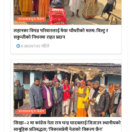
जनप्रभाबन्युज विशेष
लहानका विपन्न परिवारलाई मेयर चौधरीको मलम: विल्टु र
सकुन्तीको निधनमा राहत प्रदान
6 MONTHS पहिले
जनप्रभाबन्युज विशेष
सिरहा–२ मा कांग्रेस नेता राम चन्द्र यादवलाई जिताउन स्थानीयको
सामूहिक प्रतिबद्धता; ‘विकासप्रेमी नेताको विकल्प छैन’