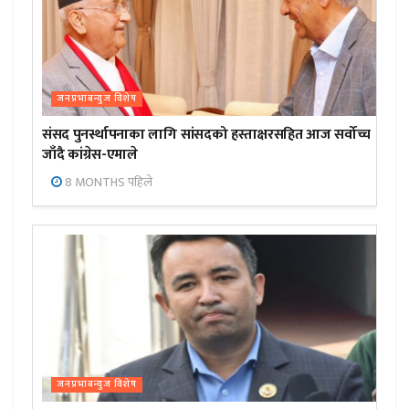
जनप्रभाबन्युज विशेष
संसद पुनर्स्थापनाका लागि सांसदको हस्ताक्षरसहित आज सर्वोच्च
जाँदै कांग्रेस-एमाले
8 MONTHS पहिले
जनप्रभाबन्युज विशेष