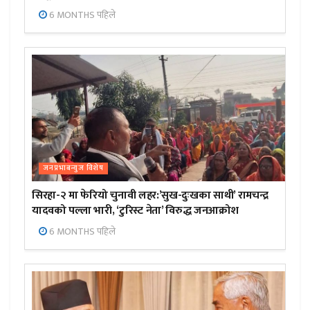
6 MONTHS पहिले
जनप्रभाबन्युज विशेष
सिरहा-२ मा फेरियो चुनावी लहर:’सुख-दुःखका साथी’ रामचन्द्र
यादवको पल्ला भारी, ‘टुरिस्ट नेता’ विरुद्ध जनआक्रोश
6 MONTHS पहिले