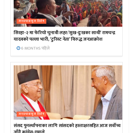
जनप्रभाबन्युज विशेष
सिरहा-२ मा फेरियो चुनावी लहर:’सुख-दुःखका साथी’ रामचन्द्र
यादवको पल्ला भारी, ‘टुरिस्ट नेता’ विरुद्ध जनआक्रोश
6 MONTHS पहिले
जनप्रभाबन्युज विशेष
संसद पुनर्स्थापनाका लागि सांसदको हस्ताक्षरसहित आज सर्वोच्च
जाँदै कांग्रेस-एमाले