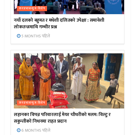
जनप्रभाबन्युज विशेष
नयाँ दलको बहुमत र मधेशी दलितको उपेक्षा : समावेशी
लोकतन्त्रमाथि गम्भीर प्रश्न
5 MONTHS पहिले
जनप्रभाबन्युज विशेष
लहानका विपन्न परिवारलाई मेयर चौधरीको मलम: विल्टु र
सकुन्तीको निधनमा राहत प्रदान
6 MONTHS पहिले