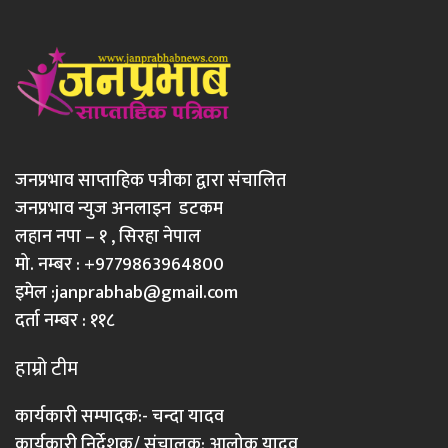
जनप्रभाव साप्ताहिक पत्रीका द्वारा संचालित
जनप्रभाव न्युज अनलाइन डटकम
लहान नपा – १ , सिरहा नेपाल
मो. नम्बर : +9779863964800
इमेल :
janprabhab@gmail.com
दर्ता नम्बर : ११८
हाम्रो टीम
कार्यकारी सम्पादक:- चन्दा यादव
कार्यकारी निर्देशक/ संचालक: आलोक यादव