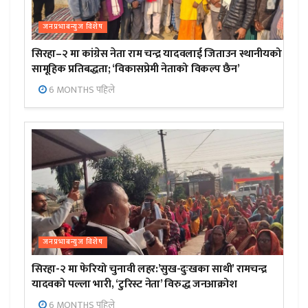
जनप्रभाबन्युज विशेष
सिरहा–२ मा कांग्रेस नेता राम चन्द्र यादवलाई जिताउन स्थानीयको
सामूहिक प्रतिबद्धता; ‘विकासप्रेमी नेताको विकल्प छैन’
6 MONTHS पहिले
जनप्रभाबन्युज विशेष
सिरहा-२ मा फेरियो चुनावी लहर:’सुख-दुःखका साथी’ रामचन्द्र
यादवको पल्ला भारी, ‘टुरिस्ट नेता’ विरुद्ध जनआक्रोश
6 MONTHS पहिले