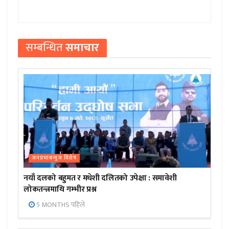
सम्बन्धित
समाचार
जनप्रभाबन्युज विशेष
नयाँ दलको बहुमत र मधेशी दलितको उपेक्षा : समावेशी
लोकतन्त्रमाथि गम्भीर प्रश्न
5 MONTHS पहिले