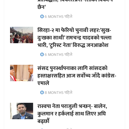
छैन’
6 MONTHS पहिले
सिरहा-२ मा फेरियो चुनावी लहर:’सुख-
दुःखका साथी’ रामचन्द्र यादवको पल्ला
भारी, ‘टुरिस्ट नेता’ विरुद्ध जनआक्रोश
6 MONTHS पहिले
संसद पुनर्स्थापनाका लागि सांसदको
हस्ताक्षरसहित आज सर्वोच्च जाँदै कांग्रेस-
एमाले
8 MONTHS पहिले
रास्वपा नेता पराजुली भन्छन्- बालेन,
कुलमान र हर्कलाई साथ लिएर अघि
बढ्छौँ