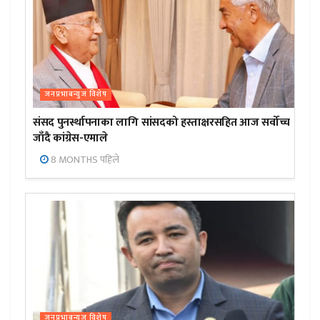
जनप्रभाबन्युज विशेष
संसद पुनर्स्थापनाका लागि सांसदको हस्ताक्षरसहित आज सर्वोच्च
जाँदै कांग्रेस-एमाले
8 MONTHS पहिले
जनप्रभाबन्युज विशेष