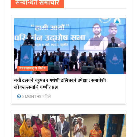
सम्बन्धित
समाचार
जनप्रभाबन्युज विशेष
नयाँ दलको बहुमत र मधेशी दलितको उपेक्षा : समावेशी
लोकतन्त्रमाथि गम्भीर प्रश्न
5 MONTHS पहिले