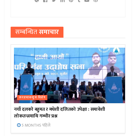
सम्बन्धित
समाचार
जनप्रभाबन्युज विशेष
नयाँ दलको बहुमत र मधेशी दलितको उपेक्षा : समावेशी
लोकतन्त्रमाथि गम्भीर प्रश्न
5 MONTHS पहिले