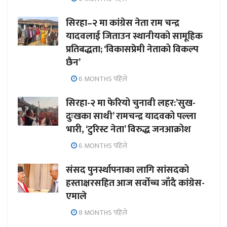
सिरहा–२ मा कांग्रेस नेता राम चन्द्र
यादवलाई जिताउन स्थानीयको सामूहिक
प्रतिबद्धता; ‘विकासप्रेमी नेताको विकल्प
छैन’
6 MONTHS पहिले
सिरहा-२ मा फेरियो चुनावी लहर:’सुख-
दुःखका साथी’ रामचन्द्र यादवको पल्ला
भारी, ‘टुरिस्ट नेता’ विरुद्ध जनआक्रोश
6 MONTHS पहिले
संसद पुनर्स्थापनाका लागि सांसदको
हस्ताक्षरसहित आज सर्वोच्च जाँदै कांग्रेस-
एमाले
8 MONTHS पहिले