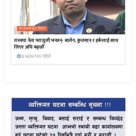
जनप्रभाबन्युज विशेष
रास्वपा नेता पराजुली भन्छन्- बालेन, कुलमान र हर्कलाई साथ
लिएर अघि बढ्छौँ
8 MONTHS पहिले