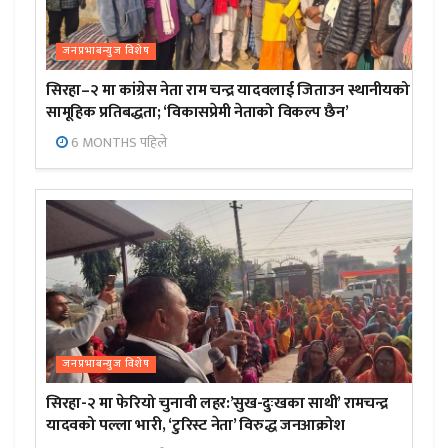
जनप्रभाबन्युज विशेष
सिरहा–२ मा कांग्रेस नेता राम चन्द्र यादवलाई जिताउन स्थानीयको
सामूहिक प्रतिबद्धता; ‘विकासप्रेमी नेताको विकल्प छैन’
6 MONTHS पहिले
जनप्रभाबन्युज विशेष
सिरहा-२ मा फेरियो चुनावी लहर:’सुख-दुःखका साथी’ रामचन्द्र
यादवको पल्ला भारी, ‘टुरिस्ट नेता’ विरुद्ध जनआक्रोश