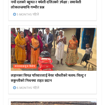
नयाँ दलको बहुमत र मधेशी दलितको उपेक्षा : समावेशी
लोकतन्त्रमाथि गम्भीर प्रश्न
5 MONTHS पहिले
जनप्रभाबन्युज विशेष
लहानका विपन्न परिवारलाई मेयर चौधरीको मलम: विल्टु र
सकुन्तीको निधनमा राहत प्रदान
6 MONTHS पहिले