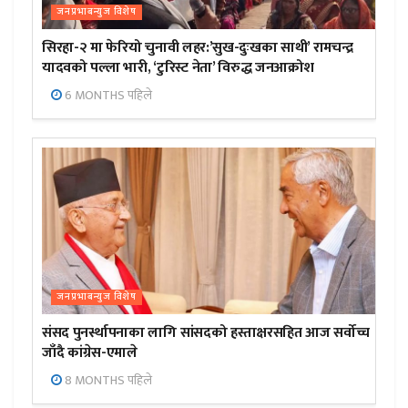
जनप्रभाबन्युज विशेष
सिरहा-२ मा फेरियो चुनावी लहर:’सुख-दुःखका साथी’ रामचन्द्र
यादवको पल्ला भारी, ‘टुरिस्ट नेता’ विरुद्ध जनआक्रोश
6 MONTHS पहिले
जनप्रभाबन्युज विशेष
संसद पुनर्स्थापनाका लागि सांसदको हस्ताक्षरसहित आज सर्वोच्च
जाँदै कांग्रेस-एमाले
8 MONTHS पहिले