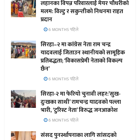
लहानका विपन्न परिवारलाई मेयर चौधरीको
मलम: विल्टु र सकुन्तीको निधनमा राहत
प्रदान
6 MONTHS पहिले
सिरहा–२ मा कांग्रेस नेता राम चन्द्र
यादवलाई जिताउन स्थानीयको सामूहिक
प्रतिबद्धता; ‘विकासप्रेमी नेताको विकल्प
छैन’
6 MONTHS पहिले
सिरहा-२ मा फेरियो चुनावी लहर:’सुख-
दुःखका साथी’ रामचन्द्र यादवको पल्ला
भारी, ‘टुरिस्ट नेता’ विरुद्ध जनआक्रोश
6 MONTHS पहिले
संसद पुनर्स्थापनाका लागि सांसदको