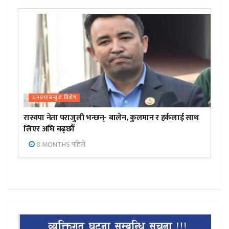
जनप्रभाबन्युज विशेष
रास्वपा नेता पराजुली भन्छन्- बालेन, कुलमान र हर्कलाई साथ
लिएर अघि बढ्छौँ
8 MONTHS पहिले