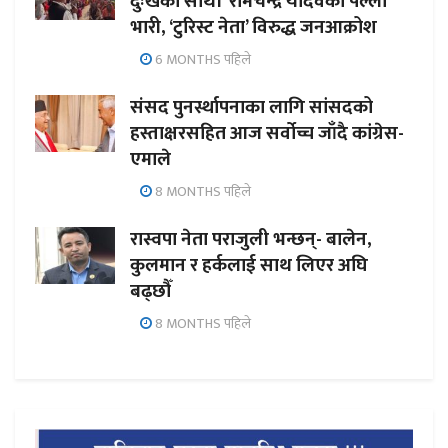
दुःखका साथी’ रामचन्द्र यादवको पल्ला
भारी, ‘टुरिस्ट नेता’ विरुद्ध जनआक्रोश
6 MONTHS पहिले
संसद पुनर्स्थापनाका लागि सांसदको
हस्ताक्षरसहित आज सर्वोच्च जाँदै कांग्रेस-
एमाले
8 MONTHS पहिले
रास्वपा नेता पराजुली भन्छन्- बालेन,
कुलमान र हर्कलाई साथ लिएर अघि
बढ्छौँ
8 MONTHS पहिले