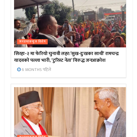
जनप्रभाबन्युज विशेष
सिरहा-२ मा फेरियो चुनावी लहर:’सुख-दुःखका साथी’ रामचन्द्र
यादवको पल्ला भारी, ‘टुरिस्ट नेता’ विरुद्ध जनआक्रोश
6 MONTHS पहिले