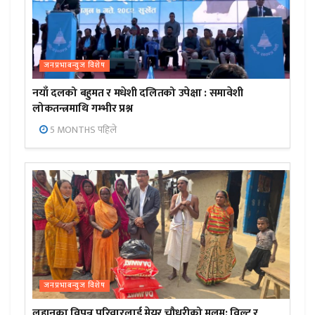
जनप्रभाबन्युज विशेष
नयाँ दलको बहुमत र मधेशी दलितको उपेक्षा : समावेशी
लोकतन्त्रमाथि गम्भीर प्रश्न
5 MONTHS पहिले
जनप्रभाबन्युज विशेष
लहानका विपन्न परिवारलाई मेयर चौधरीको मलम: विल्टु र