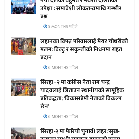
नयाँ दलको बहुमत र मधेशी दलितको
उपेक्षा : समावेशी लोकतन्त्रमाथि गम्भीर
प्रश्न
5 MONTHS पहिले
लहानका विपन्न परिवारलाई मेयर चौधरीको
मलम: विल्टु र सकुन्तीको निधनमा राहत
प्रदान
6 MONTHS पहिले
सिरहा–२ मा कांग्रेस नेता राम चन्द्र
यादवलाई जिताउन स्थानीयको सामूहिक
प्रतिबद्धता; ‘विकासप्रेमी नेताको विकल्प
छैन’
6 MONTHS पहिले
सिरहा-२ मा फेरियो चुनावी लहर:’सुख-