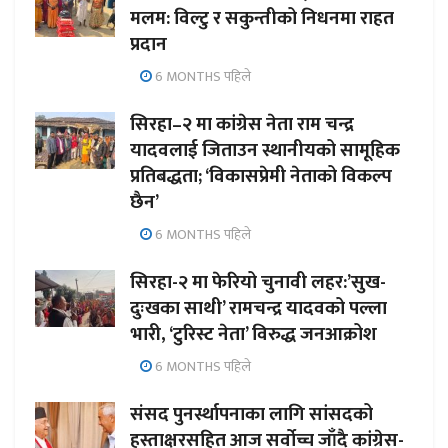
मलम: विल्टु र सकुन्तीको निधनमा राहत
प्रदान
6 MONTHS पहिले
सिरहा–२ मा कांग्रेस नेता राम चन्द्र
यादवलाई जिताउन स्थानीयको सामूहिक
प्रतिबद्धता; ‘विकासप्रेमी नेताको विकल्प
छैन’
6 MONTHS पहिले
सिरहा-२ मा फेरियो चुनावी लहर:’सुख-
दुःखका साथी’ रामचन्द्र यादवको पल्ला
भारी, ‘टुरिस्ट नेता’ विरुद्ध जनआक्रोश
6 MONTHS पहिले
संसद पुनर्स्थापनाका लागि सांसदको
हस्ताक्षरसहित आज सर्वोच्च जाँदै कांग्रेस-