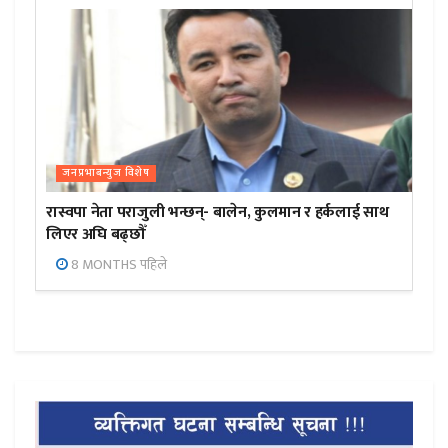
जनप्रभाबन्युज विशेष
रास्वपा नेता पराजुली भन्छन्- बालेन, कुलमान र हर्कलाई साथ
लिएर अघि बढ्छौँ
8 MONTHS पहिले