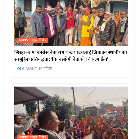
जनप्रभाबन्युज विशेष
सिरहा–२ मा कांग्रेस नेता राम चन्द्र यादवलाई जिताउन स्थानीयको
सामूहिक प्रतिबद्धता; ‘विकासप्रेमी नेताको विकल्प छैन’
6 MONTHS पहिले
जनप्रभाबन्युज विशेष