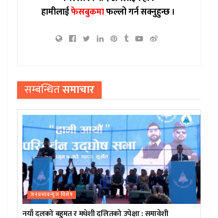
हामीलाई
फेसबुकमा
फल्लो गर्न सक्नुहुन्छ ।
सम्बन्धित
समाचार
जनप्रभाबन्युज विशेष
नयाँ दलको बहुमत र मधेशी दलितको उपेक्षा : समावेशी