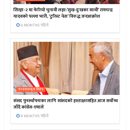
सिरहा-२ मा फेरियो चुनावी लहर:’सुख-दुःखका साथी’ रामचन्द्र
यादवको पल्ला भारी, ‘टुरिस्ट नेता’ विरुद्ध जनआक्रोश
6 MONTHS पहिले
जनप्रभाबन्युज विशेष
संसद पुनर्स्थापनाका लागि सांसदको हस्ताक्षरसहित आज सर्वोच्च
जाँदै कांग्रेस-एमाले
8 MONTHS पहिले