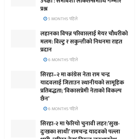
उपेक्षा : समावेशी लोकतन्त्रमाथि गम्भीर
प्रश्न
5 MONTHS पहिले
लहानका विपन्न परिवारलाई मेयर चौधरीको
मलम: विल्टु र सकुन्तीको निधनमा राहत
प्रदान
6 MONTHS पहिले
सिरहा–२ मा कांग्रेस नेता राम चन्द्र
यादवलाई जिताउन स्थानीयको सामूहिक
प्रतिबद्धता; ‘विकासप्रेमी नेताको विकल्प
छैन’
6 MONTHS पहिले
सिरहा-२ मा फेरियो चुनावी लहर:’सुख-
दुःखका साथी’ रामचन्द्र यादवको पल्ला