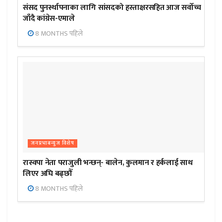
संसद पुनर्स्थापनाका लागि सांसदको हस्ताक्षरसहित आज सर्वोच्च
जाँदै कांग्रेस-एमाले
8 MONTHS पहिले
जनप्रभाबन्युज विशेष
रास्वपा नेता पराजुली भन्छन्- बालेन, कुलमान र हर्कलाई साथ
लिएर अघि बढ्छौँ
8 MONTHS पहिले