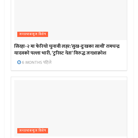
जनप्रभाबन्युज विशेष
सिरहा-२ मा फेरियो चुनावी लहर:’सुख-दुःखका साथी’ रामचन्द्र
यादवको पल्ला भारी, ‘टुरिस्ट नेता’ विरुद्ध जनआक्रोश
6 MONTHS पहिले
जनप्रभाबन्युज विशेष