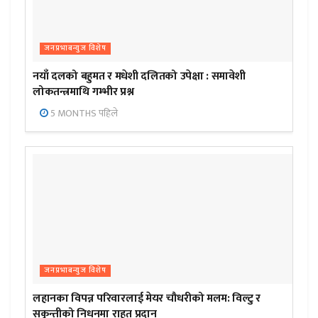
जनप्रभाबन्युज विशेष
नयाँ दलको बहुमत र मधेशी दलितको उपेक्षा : समावेशी
लोकतन्त्रमाथि गम्भीर प्रश्न
5 MONTHS पहिले
जनप्रभाबन्युज विशेष
लहानका विपन्न परिवारलाई मेयर चौधरीको मलम: विल्टु र
सकुन्तीको निधनमा राहत प्रदान