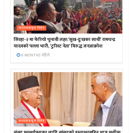
जनप्रभाबन्युज विशेष
सिरहा-२ मा फेरियो चुनावी लहर:’सुख-दुःखका साथी’ रामचन्द्र
यादवको पल्ला भारी, ‘टुरिस्ट नेता’ विरुद्ध जनआक्रोश
6 MONTHS पहिले
जनप्रभाबन्युज विशेष
संसद पुनर्स्थापनाका लागि सांसदको हस्ताक्षरसहित आज सर्वोच्च