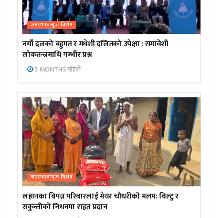
जनप्रभाबन्युज विशेष
नयाँ दलको बहुमत र मधेशी दलितको उपेक्षा : समावेशी
लोकतन्त्रमाथि गम्भीर प्रश्न
5 MONTHS पहिले
जनप्रभाबन्युज विशेष
लहानका विपन्न परिवारलाई मेयर चौधरीको मलम: विल्टु र
सकुन्तीको निधनमा राहत प्रदान