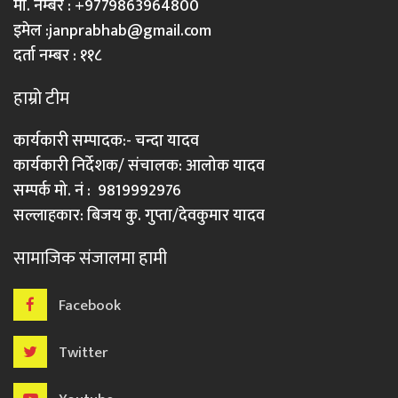
मो. नम्बर : +9779863964800
इमेल :
janprabhab@gmail.com
दर्ता नम्बर : ११८
हाम्रो टीम
कार्यकारी सम्पादक:- चन्दा यादव
कार्यकारी निर्देशक/ संचालक: आलोक यादव
सम्पर्क मो. नं : 9819992976
सल्लाहकार: बिजय कु. गुप्ता/देवकुमार यादव
सामाजिक संजालमा हामी
Facebook
Twitter