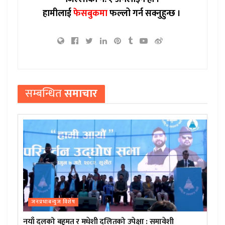
हामीलाई
फेसबुकमा
फल्लो गर्न सक्नुहुन्छ ।
सम्बन्धित
समाचार
जनप्रभाबन्युज विशेष
नयाँ दलको बहुमत र मधेशी दलितको उपेक्षा : समावेशी