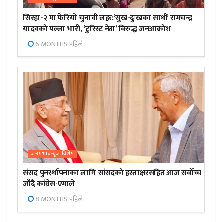
सिरहा-२ मा फेरियो चुनावी लहर:’सुख-दुःखका साथी’ रामचन्द्र
यादवको पल्ला भारी, ‘टुरिस्ट नेता’ विरुद्ध जनआक्रोश
6 MONTHS पहिले
जनप्रभाबन्युज विशेष
संसद पुनर्स्थापनाका लागि सांसदको हस्ताक्षरसहित आज सर्वोच्च
जाँदै कांग्रेस-एमाले
8 MONTHS पहिले