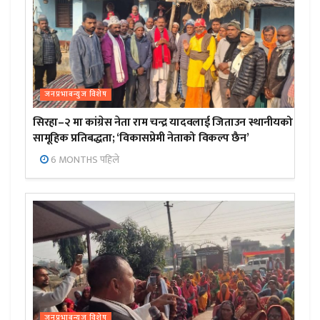
जनप्रभाबन्युज विशेष
सिरहा–२ मा कांग्रेस नेता राम चन्द्र यादवलाई जिताउन स्थानीयको
सामूहिक प्रतिबद्धता; ‘विकासप्रेमी नेताको विकल्प छैन’
6 MONTHS पहिले
जनप्रभाबन्युज विशेष