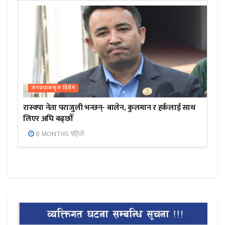
जनप्रभाबन्युज विशेष
रास्वपा नेता पराजुली भन्छन्- बालेन, कुलमान र हर्कलाई साथ
लिएर अघि बढ्छौँ
8 MONTHS पहिले