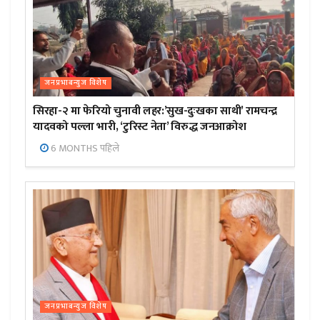
जनप्रभाबन्युज विशेष
सिरहा-२ मा फेरियो चुनावी लहर:’सुख-दुःखका साथी’ रामचन्द्र
यादवको पल्ला भारी, ‘टुरिस्ट नेता’ विरुद्ध जनआक्रोश
6 MONTHS पहिले
जनप्रभाबन्युज विशेष