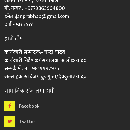
लहान नपा – १ , सिरहा नेपाल
मो. नम्बर : +9779863964800
इमेल :
janprabhab@gmail.com
दर्ता नम्बर : ११८
हाम्रो टीम
कार्यकारी सम्पादक:- चन्दा यादव
कार्यकारी निर्देशक/ संचालक: आलोक यादव
सम्पर्क मो. नं : 9819992976
सल्लाहकार: बिजय कु. गुप्ता/देवकुमार यादव
सामाजिक संजालमा हामी
Facebook
Twitter