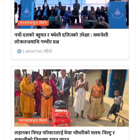
जनप्रभाबन्युज विशेष
नयाँ दलको बहुमत र मधेशी दलितको उपेक्षा : समावेशी
लोकतन्त्रमाथि गम्भीर प्रश्न
5 MONTHS पहिले
जनप्रभाबन्युज विशेष
लहानका विपन्न परिवारलाई मेयर चौधरीको मलम: विल्टु र
सकुन्तीको निधनमा राहत प्रदान