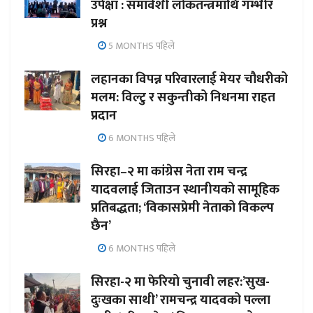
उपेक्षा : समावेशी लोकतन्त्रमाथि गम्भीर
प्रश्न
5 MONTHS पहिले
लहानका विपन्न परिवारलाई मेयर चौधरीको
मलम: विल्टु र सकुन्तीको निधनमा राहत
प्रदान
6 MONTHS पहिले
सिरहा–२ मा कांग्रेस नेता राम चन्द्र
यादवलाई जिताउन स्थानीयको सामूहिक
प्रतिबद्धता; ‘विकासप्रेमी नेताको विकल्प
छैन’
6 MONTHS पहिले
सिरहा-२ मा फेरियो चुनावी लहर:’सुख-
दुःखका साथी’ रामचन्द्र यादवको पल्ला