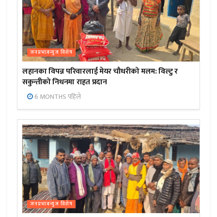
जनप्रभाबन्युज विशेष
लहानका विपन्न परिवारलाई मेयर चौधरीको मलम: विल्टु र
सकुन्तीको निधनमा राहत प्रदान
6 MONTHS पहिले
जनप्रभाबन्युज विशेष