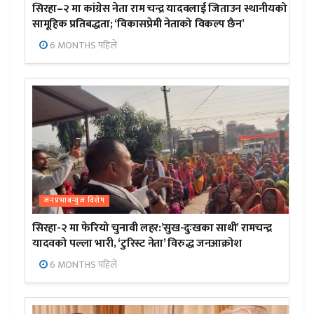
सिरहा–२ मा कांग्रेस नेता राम चन्द्र यादवलाई जिताउन स्थानीयको
सामूहिक प्रतिबद्धता; ‘विकासप्रेमी नेताको विकल्प छैन’
6 MONTHS पहिले
जनप्रभाबन्युज विशेष
सिरहा-२ मा फेरियो चुनावी लहर:’सुख-दुःखका साथी’ रामचन्द्र
यादवको पल्ला भारी, ‘टुरिस्ट नेता’ विरुद्ध जनआक्रोश
6 MONTHS पहिले