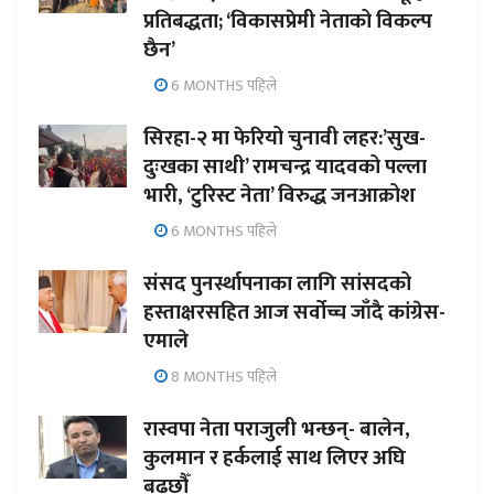
प्रतिबद्धता; ‘विकासप्रेमी नेताको विकल्प
छैन’
6 MONTHS पहिले
सिरहा-२ मा फेरियो चुनावी लहर:’सुख-
दुःखका साथी’ रामचन्द्र यादवको पल्ला
भारी, ‘टुरिस्ट नेता’ विरुद्ध जनआक्रोश
6 MONTHS पहिले
संसद पुनर्स्थापनाका लागि सांसदको
हस्ताक्षरसहित आज सर्वोच्च जाँदै कांग्रेस-
एमाले
8 MONTHS पहिले
रास्वपा नेता पराजुली भन्छन्- बालेन,
कुलमान र हर्कलाई साथ लिएर अघि
बढ्छौँ