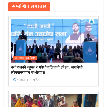
सम्बन्धित
समाचार
जनप्रभाबन्युज विशेष
नयाँ दलको बहुमत र मधेशी दलितको उपेक्षा : समावेशी
लोकतन्त्रमाथि गम्भीर प्रश्न
5 MONTHS पहिले