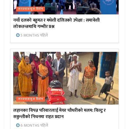
जनप्रभाबन्युज विशेष
नयाँ दलको बहुमत र मधेशी दलितको उपेक्षा : समावेशी
लोकतन्त्रमाथि गम्भीर प्रश्न
5 MONTHS पहिले
जनप्रभाबन्युज विशेष
लहानका विपन्न परिवारलाई मेयर चौधरीको मलम: विल्टु र
सकुन्तीको निधनमा राहत प्रदान
6 MONTHS पहिले