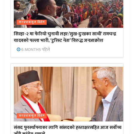
जनप्रभाबन्युज विशेष
सिरहा-२ मा फेरियो चुनावी लहर:’सुख-दुःखका साथी’ रामचन्द्र
यादवको पल्ला भारी, ‘टुरिस्ट नेता’ विरुद्ध जनआक्रोश
6 MONTHS पहिले
जनप्रभाबन्युज विशेष
संसद पुनर्स्थापनाका लागि सांसदको हस्ताक्षरसहित आज सर्वोच्च