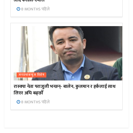
जाँदै कांग्रेस-एमाले
8 MONTHS पहिले
जनप्रभाबन्युज विशेष
रास्वपा नेता पराजुली भन्छन्- बालेन, कुलमान र हर्कलाई साथ
लिएर अघि बढ्छौँ
8 MONTHS पहिले