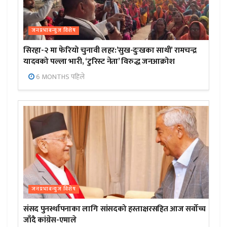
जनप्रभाबन्युज विशेष
सिरहा-२ मा फेरियो चुनावी लहर:’सुख-दुःखका साथी’ रामचन्द्र
यादवको पल्ला भारी, ‘टुरिस्ट नेता’ विरुद्ध जनआक्रोश
6 MONTHS पहिले
जनप्रभाबन्युज विशेष
संसद पुनर्स्थापनाका लागि सांसदको हस्ताक्षरसहित आज सर्वोच्च
जाँदै कांग्रेस-एमाले