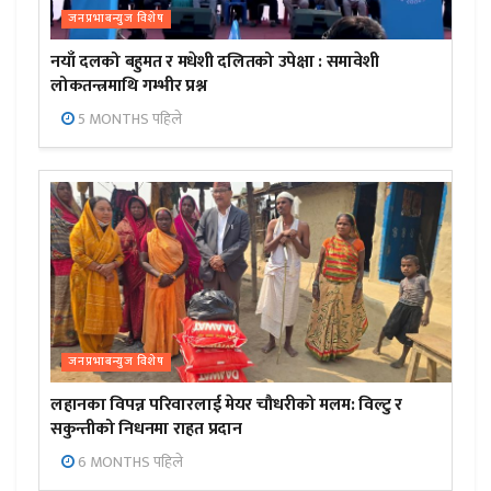
जनप्रभाबन्युज विशेष
नयाँ दलको बहुमत र मधेशी दलितको उपेक्षा : समावेशी
लोकतन्त्रमाथि गम्भीर प्रश्न
5 MONTHS पहिले
जनप्रभाबन्युज विशेष
लहानका विपन्न परिवारलाई मेयर चौधरीको मलम: विल्टु र
सकुन्तीको निधनमा राहत प्रदान
6 MONTHS पहिले