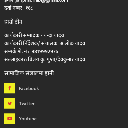
इमेल :
janprabhab@gmail.com
दर्ता नम्बर : ११८
हाम्रो टीम
कार्यकारी सम्पादक:- चन्दा यादव
कार्यकारी निर्देशक/ संचालक: आलोक यादव
सम्पर्क मो. नं : 9819992976
सल्लाहकार: बिजय कु. गुप्ता/देवकुमार यादव
सामाजिक संजालमा हामी
Facebook
Twitter
Youtube