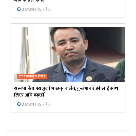
जाँदै कांग्रेस-एमाले
8 MONTHS पहिले
जनप्रभाबन्युज विशेष
रास्वपा नेता पराजुली भन्छन्- बालेन, कुलमान र हर्कलाई साथ
लिएर अघि बढ्छौँ
8 MONTHS पहिले