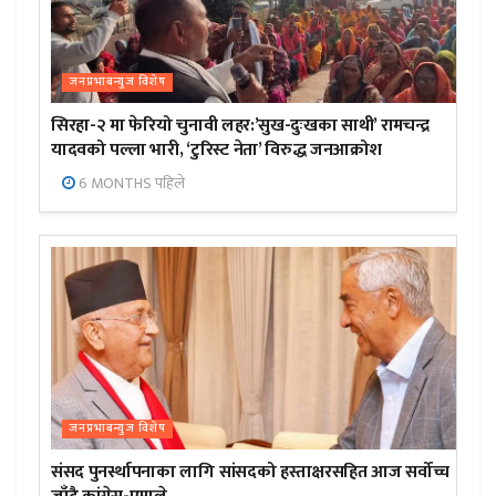
जनप्रभाबन्युज विशेष
सिरहा-२ मा फेरियो चुनावी लहर:’सुख-दुःखका साथी’ रामचन्द्र
यादवको पल्ला भारी, ‘टुरिस्ट नेता’ विरुद्ध जनआक्रोश
6 MONTHS पहिले
जनप्रभाबन्युज विशेष
संसद पुनर्स्थापनाका लागि सांसदको हस्ताक्षरसहित आज सर्वोच्च