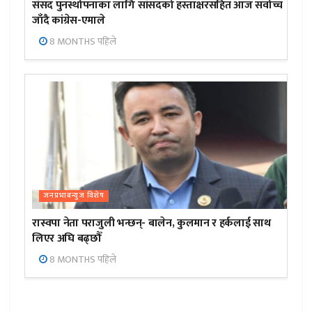
संसद पुनर्स्थापनाका लागि सांसदको हस्ताक्षरसहित आज सर्वोच्च
जाँदै कांग्रेस-एमाले
8 MONTHS पहिले
जनप्रभाबन्युज विशेष
रास्वपा नेता पराजुली भन्छन्- बालेन, कुलमान र हर्कलाई साथ
लिएर अघि बढ्छौँ
8 MONTHS पहिले