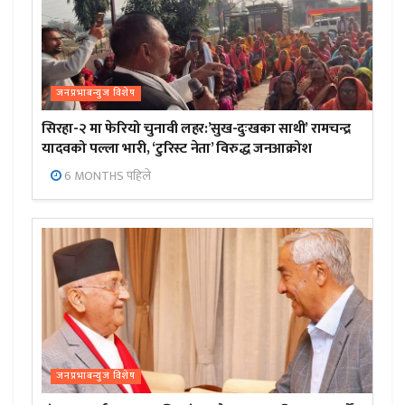
जनप्रभाबन्युज विशेष
सिरहा-२ मा फेरियो चुनावी लहर:’सुख-दुःखका साथी’ रामचन्द्र
यादवको पल्ला भारी, ‘टुरिस्ट नेता’ विरुद्ध जनआक्रोश
6 MONTHS पहिले
जनप्रभाबन्युज विशेष