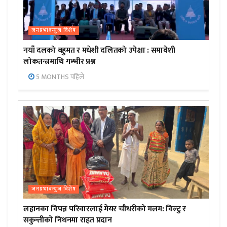
जनप्रभाबन्युज विशेष
नयाँ दलको बहुमत र मधेशी दलितको उपेक्षा : समावेशी
लोकतन्त्रमाथि गम्भीर प्रश्न
5 MONTHS पहिले
जनप्रभाबन्युज विशेष
लहानका विपन्न परिवारलाई मेयर चौधरीको मलम: विल्टु र
सकुन्तीको निधनमा राहत प्रदान