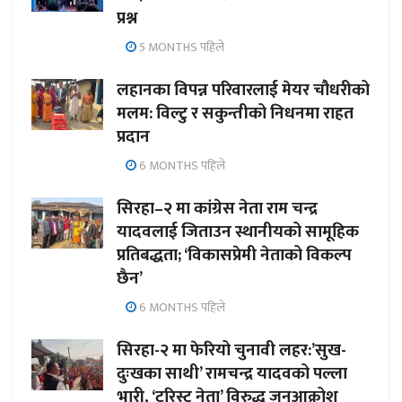
प्रश्न
5 MONTHS पहिले
लहानका विपन्न परिवारलाई मेयर चौधरीको
मलम: विल्टु र सकुन्तीको निधनमा राहत
प्रदान
6 MONTHS पहिले
सिरहा–२ मा कांग्रेस नेता राम चन्द्र
यादवलाई जिताउन स्थानीयको सामूहिक
प्रतिबद्धता; ‘विकासप्रेमी नेताको विकल्प
छैन’
6 MONTHS पहिले
सिरहा-२ मा फेरियो चुनावी लहर:’सुख-
दुःखका साथी’ रामचन्द्र यादवको पल्ला
भारी, ‘टुरिस्ट नेता’ विरुद्ध जनआक्रोश