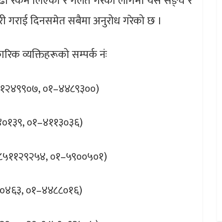
 बढी रकम लिएको र गलत गरेको लागेमा यस सङ्घ र
ारी गराई दिनसमेत सबैमा अनुरोध गरेको छ ।
िक व्यक्तिहरूको सम्पर्क नंः
९८०१२४९९०७, ०१–४४८९३००)
३२४०१३९, ०१–४११३०३६)
, ९८५११२९२५४, ०१–५९००५०१)
१८०४६३, ०१–४४८८०१६)