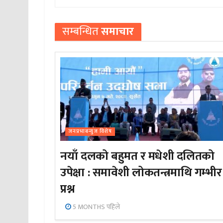
सम्बन्धित
समाचार
जनप्रभाबन्युज विशेष
नयाँ दलको बहुमत र मधेशी दलितको
उपेक्षा : समावेशी लोकतन्त्रमाथि गम्भीर
प्रश्न
5 MONTHS पहिले