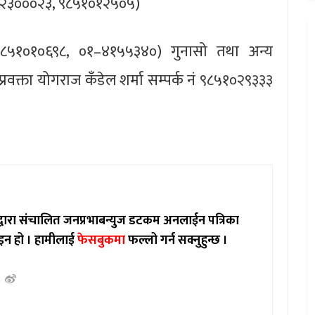
९८०२३०००२३, ९८५१०१२५०५)
 ९८५१०१०६९८, ०१–४१५५३४०) गुनासो तथा अन्य
्रवक्ता योगराज कँडेल शर्मा सम्पर्क नं ९८५१०२९३३३
ाद्वारा संचालित जनप्रभाबन्युज डटकम अनलाईन पत्रिका
इन हो ।
हामीलाई
फेसबुकमा
फल्लो गर्न सक्नुहुन्छ ।