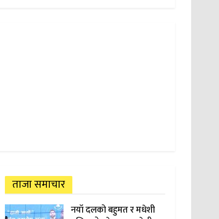
ताजा समाचार
नयाँ दलको बहुमत र मधेशी