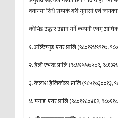
अनुरोध सङ्घले गरेको छ । यदि कहीँ कतै
क्यानमा सिधै सम्पर्क गरी गुनासो एवं जानक
कोभिड उद्धार उडान गर्ने कम्पनी एवम् आधिकार
१. अल्टिच्युड एयर प्रालि (९८०१२४९९१७, 
२. हेली एभरेष्ट प्रालि (९८४१५५७५०९, ९८१
३. कैलाश हेलिकोप्टर प्रालि (९८५१०३००१३
४. मनाङ एयर प्रालि (९८०११८०४६२, ९८०१