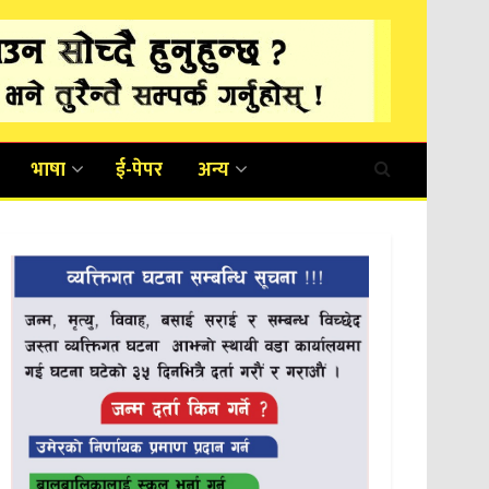
भाषा
ई-पेपर
अन्य