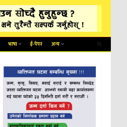
भाषा
ई-पेपर
अन्य