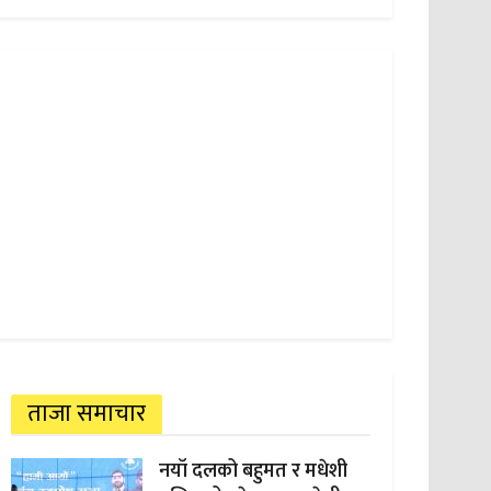
ताजा समाचार
नयाँ दलको बहुमत र मधेशी