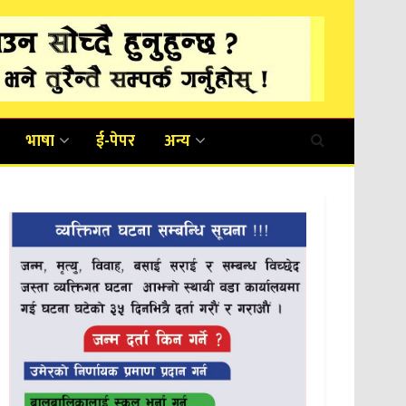
भाषा
ई-पेपर
अन्य