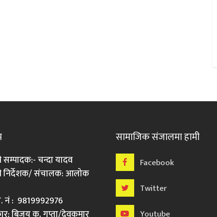
म
सामाजिक संजालमा हामी
ी सम्पादक:- चन्दा यादव
Facebook
री निर्देशक/ संचालक: आलोक
Twitter
मो. नं : 9819992976
र: बिजय कु. गुप्ता/देवकुमार
Youtube