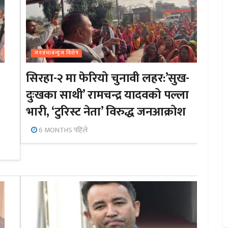
जनप्रभाबन्युज विशेष
सिरहा-२ मा फेरियो चुनावी लहर:’सुख-
दुःखका साथी’ रामचन्द्र यादवको पल्ला
भारी, ‘टुरिस्ट नेता’ विरुद्ध जनआक्रोश
6 MONTHS पहिले