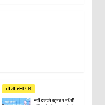
ताजा समाचार
नयाँ दलको बहुमत र मधेशी