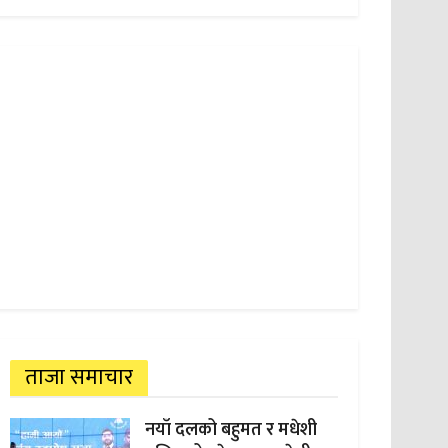
ताजा समाचार
नयाँ दलको बहुमत र मधेशी