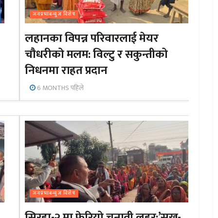
जनप्रभाबन्युज विशेष
लहानका विपन्न परिवारलाई मेयर
चौधरीको मलम: विल्टु र सकुन्तीको
निधनमा राहत प्रदान
6 MONTHS पहिले
जनप्रभाबन्युज विशेष
सिरहा-२ मा फेरियो चुनावी लहर:’सुख-