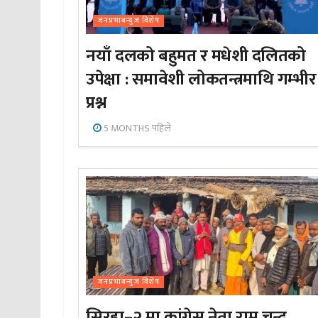
जनप्रभाबन्युज विशेष
नयाँ दलको बहुमत र मधेशी दलितको
उपेक्षा : समावेशी लोकतन्त्रमाथि गम्भीर
प्रश्न
5 MONTHS पहिले
जनप्रभाबन्युज विशेष
सिरहा–२ मा कांग्रेस नेता राम चन्द्र