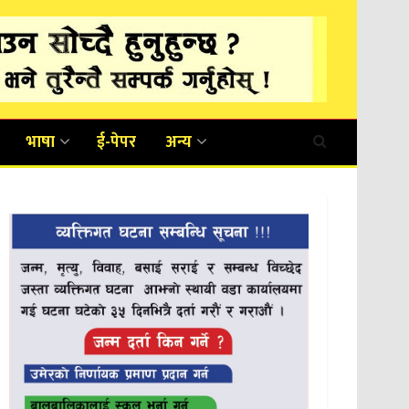
भाषा
ई-पेपर
अन्य