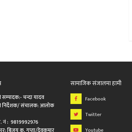
म
सामाजिक संजालमा हामी
ी सम्पादक:- चन्दा यादव
Facebook
री निर्देशक/ संचालक: आलोक
Twitter
मो. नं : 9819992976
र: बिजय कु. गुप्ता/देवकुमार
Youtube