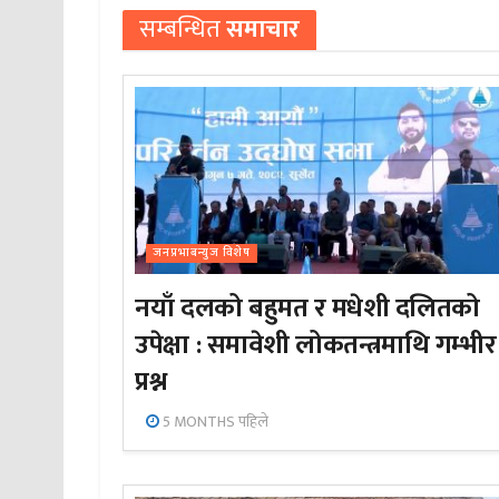
सम्बन्धित
समाचार
जनप्रभाबन्युज विशेष
नयाँ दलको बहुमत र मधेशी दलितको
उपेक्षा : समावेशी लोकतन्त्रमाथि गम्भीर
प्रश्न
5 MONTHS पहिले