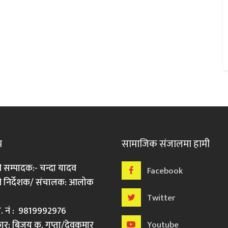
म
सामाजिक संजालमा हामी
ी सम्पादक:- चन्दा यादव
Facebook
री निर्देशक/ संचालक: आलोक
Twitter
मो. नं : 9819992976
र: बिजय कु. गुप्ता/देवकुमार
Youtube