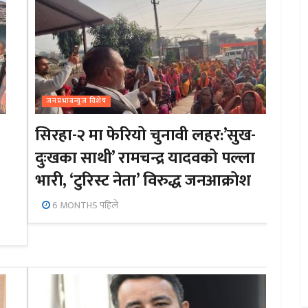
जनप्रभाबन्युज विशेष
सिरहा-२ मा फेरियो चुनावी लहर:’सुख-
दुःखका साथी’ रामचन्द्र यादवको पल्ला
भारी, ‘टुरिस्ट नेता’ विरुद्ध जनआक्रोश
6 MONTHS पहिले