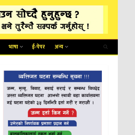
भाषा
ई-पेपर
अन्य