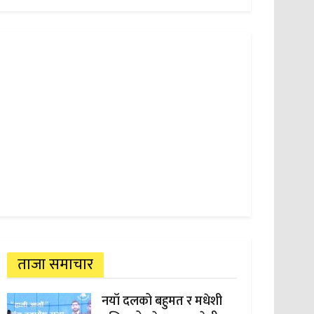
ताजा समाचार
नयाँ दलको बहुमत र मधेशी