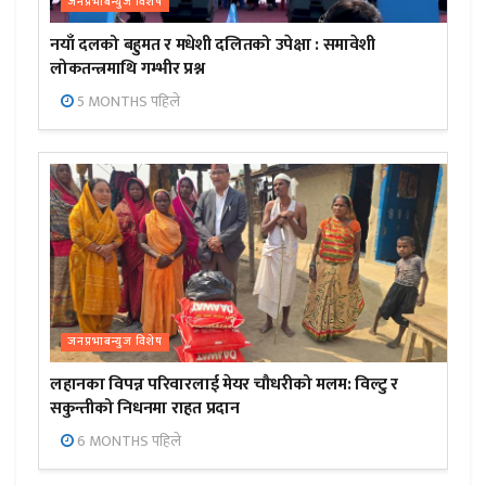
जनप्रभाबन्युज विशेष
नयाँ दलको बहुमत र मधेशी दलितको उपेक्षा : समावेशी
लोकतन्त्रमाथि गम्भीर प्रश्न
5 MONTHS पहिले
जनप्रभाबन्युज विशेष
लहानका विपन्न परिवारलाई मेयर चौधरीको मलम: विल्टु र
सकुन्तीको निधनमा राहत प्रदान
6 MONTHS पहिले