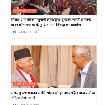
जनप्रभाबन्युज विशेष
सिरहा-२ मा फेरियो चुनावी लहर:’सुख-दुःखका साथी’ रामचन्द्र
यादवको पल्ला भारी, ‘टुरिस्ट नेता’ विरुद्ध जनआक्रोश
6 MONTHS पहिले
जनप्रभाबन्युज विशेष
संसद पुनर्स्थापनाका लागि सांसदको हस्ताक्षरसहित आज सर्वोच्च
जाँदै कांग्रेस-एमाले