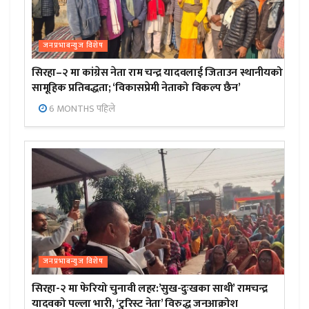
जनप्रभाबन्युज विशेष
सिरहा–२ मा कांग्रेस नेता राम चन्द्र यादवलाई जिताउन स्थानीयको
सामूहिक प्रतिबद्धता; ‘विकासप्रेमी नेताको विकल्प छैन’
6 MONTHS पहिले
जनप्रभाबन्युज विशेष
सिरहा-२ मा फेरियो चुनावी लहर:’सुख-दुःखका साथी’ रामचन्द्र
यादवको पल्ला भारी, ‘टुरिस्ट नेता’ विरुद्ध जनआक्रोश