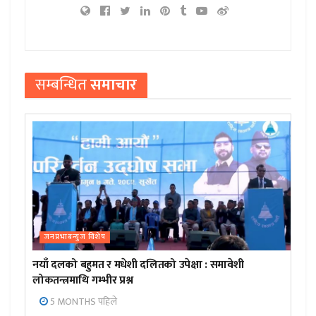
सम्बन्धित
समाचार
जनप्रभाबन्युज विशेष
नयाँ दलको बहुमत र मधेशी दलितको उपेक्षा : समावेशी
लोकतन्त्रमाथि गम्भीर प्रश्न
5 MONTHS पहिले