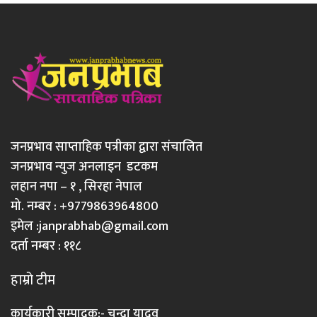
जनप्रभाव साप्ताहिक पत्रीका द्वारा संचालित
जनप्रभाव न्युज अनलाइन डटकम
लहान नपा – १ , सिरहा नेपाल
मो. नम्बर : +9779863964800
इमेल :
janprabhab@gmail.com
दर्ता नम्बर : ११८
हाम्रो टीम
कार्यकारी सम्पादक:- चन्दा यादव