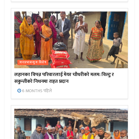
जनप्रभाबन्युज विशेष
लहानका विपन्न परिवारलाई मेयर चौधरीको मलम: विल्टु र
सकुन्तीको निधनमा राहत प्रदान
6 MONTHS पहिले