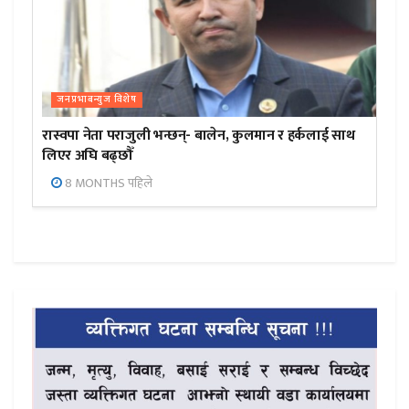
जनप्रभाबन्युज विशेष
रास्वपा नेता पराजुली भन्छन्- बालेन, कुलमान र हर्कलाई साथ
लिएर अघि बढ्छौँ
8 MONTHS पहिले