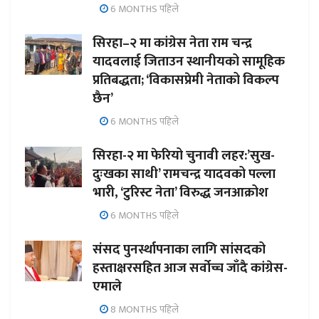
6 MONTHS पहिले
सिरहा–२ मा कांग्रेस नेता राम चन्द्र
यादवलाई जिताउन स्थानीयको सामूहिक
प्रतिबद्धता; ‘विकासप्रेमी नेताको विकल्प
छैन’
6 MONTHS पहिले
सिरहा-२ मा फेरियो चुनावी लहर:’सुख-
दुःखका साथी’ रामचन्द्र यादवको पल्ला
भारी, ‘टुरिस्ट नेता’ विरुद्ध जनआक्रोश
6 MONTHS पहिले
संसद पुनर्स्थापनाका लागि सांसदको
हस्ताक्षरसहित आज सर्वोच्च जाँदै कांग्रेस-
एमाले
8 MONTHS पहिले