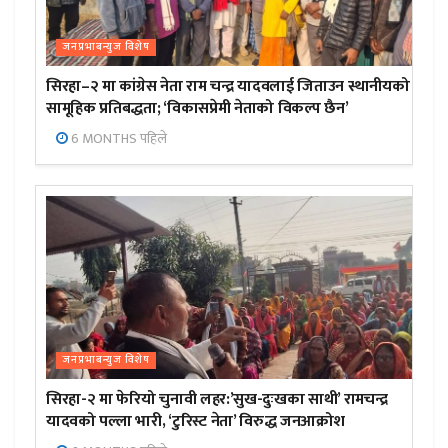
जनप्रभाबन्युज विशेष
सिरहा–२ मा कांग्रेस नेता राम चन्द्र यादवलाई जिताउन स्थानीयको
सामूहिक प्रतिबद्धता; ‘विकासप्रेमी नेताको विकल्प छैन’
6 MONTHS पहिले
जनप्रभाबन्युज विशेष
सिरहा-२ मा फेरियो चुनावी लहर:’सुख-दुःखका साथी’ रामचन्द्र
यादवको पल्ला भारी, ‘टुरिस्ट नेता’ विरुद्ध जनआक्रोश