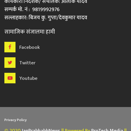
कार्यकारी निर्देशक/ संचालक: आलोक यादव
सम्पर्क मो. नं : 9819992976
सल्लाहकार: बिजय कु. गुप्ता/देवकुमार यादव
सामाजिक संजालमा हामी
Facebook
Twitter
Youtube
Privacy Policy
© 2020
JanPrabhabhNews
|| Powered By
ProTech Media
||