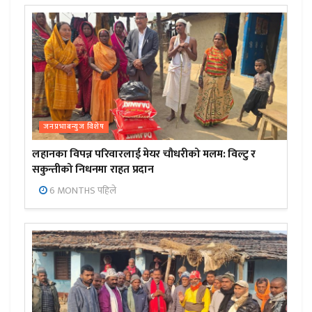
जनप्रभाबन्युज विशेष
लहानका विपन्न परिवारलाई मेयर चौधरीको मलम: विल्टु र
सकुन्तीको निधनमा राहत प्रदान
6 MONTHS पहिले