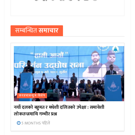
सम्बन्धित
समाचार
जनप्रभाबन्युज विशेष
नयाँ दलको बहुमत र मधेशी दलितको उपेक्षा : समावेशी
लोकतन्त्रमाथि गम्भीर प्रश्न
5 MONTHS पहिले