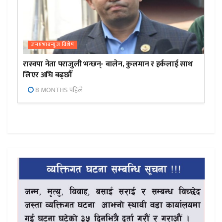
जनप्रभाबन्युज विशेष
रास्वपा नेता पराजुली भन्छन्- बालेन, कुलमान र हर्कलाई साथ
लिएर अघि बढ्छौँ
8 MONTHS पहिले