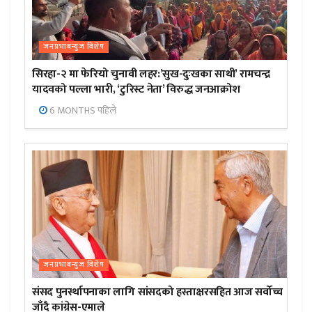
जनप्रभाबन्युज विशेष
सिरहा-२ मा फेरियो चुनावी लहर:’सुख-दुःखका साथी’ रामचन्द्र
यादवको पल्ला भारी, ‘टुरिस्ट नेता’ विरुद्ध जनआक्रोश
6 MONTHS पहिले
जनप्रभाबन्युज विशेष
संसद पुनर्स्थापनाका लागि सांसदको हस्ताक्षरसहित आज सर्वोच्च
जाँदै कांग्रेस-एमाले