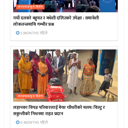
जनप्रभाबन्युज विशेष
नयाँ दलको बहुमत र मधेशी दलितको उपेक्षा : समावेशी
लोकतन्त्रमाथि गम्भीर प्रश्न
5 MONTHS पहिले
जनप्रभाबन्युज विशेष
लहानका विपन्न परिवारलाई मेयर चौधरीको मलम: विल्टु र
सकुन्तीको निधनमा राहत प्रदान
6 MONTHS पहिले