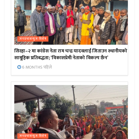
जनप्रभाबन्युज विशेष
सिरहा–२ मा कांग्रेस नेता राम चन्द्र यादवलाई जिताउन स्थानीयको
सामूहिक प्रतिबद्धता; ‘विकासप्रेमी नेताको विकल्प छैन’
6 MONTHS पहिले
जनप्रभाबन्युज विशेष