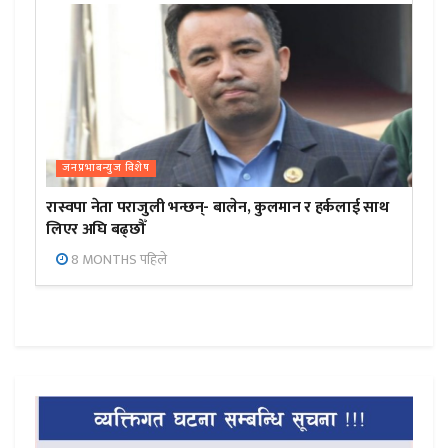
जनप्रभाबन्युज विशेष
रास्वपा नेता पराजुली भन्छन्- बालेन, कुलमान र हर्कलाई साथ
लिएर अघि बढ्छौँ
8 MONTHS पहिले