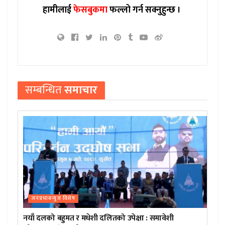
हामीलाई
फेसबुकमा
फल्लो गर्न सक्नुहुन्छ ।
सम्बन्धित
समाचार
जनप्रभाबन्युज विशेष
नयाँ दलको बहुमत र मधेशी दलितको उपेक्षा : समावेशी