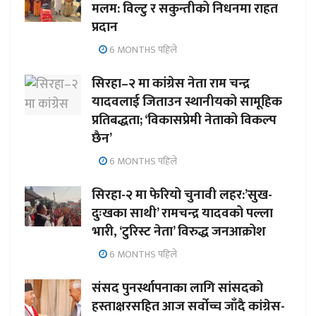
मलम: विल्टु र सकुन्तीको निधनमा राहत
प्रदान
6 MONTHS पहिले
सिरहा–२ मा कांग्रेस नेता राम चन्द्र
यादवलाई जिताउन स्थानीयको सामूहिक
प्रतिबद्धता; ‘विकासप्रेमी नेताको विकल्प
छैन’
6 MONTHS पहिले
सिरहा-२ मा फेरियो चुनावी लहर:’सुख-
दुःखका साथी’ रामचन्द्र यादवको पल्ला
भारी, ‘टुरिस्ट नेता’ विरुद्ध जनआक्रोश
6 MONTHS पहिले
संसद पुनर्स्थापनाका लागि सांसदको
हस्ताक्षरसहित आज सर्वोच्च जाँदै कांग्रेस-