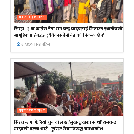
जनप्रभाबन्युज विशेष
सिरहा–२ मा कांग्रेस नेता राम चन्द्र यादवलाई जिताउन स्थानीयको
सामूहिक प्रतिबद्धता; ‘विकासप्रेमी नेताको विकल्प छैन’
6 MONTHS पहिले
जनप्रभाबन्युज विशेष
सिरहा-२ मा फेरियो चुनावी लहर:’सुख-दुःखका साथी’ रामचन्द्र
यादवको पल्ला भारी, ‘टुरिस्ट नेता’ विरुद्ध जनआक्रोश