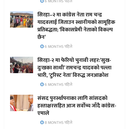
6 MONTHS पहिले
सिरहा–२ मा कांग्रेस नेता राम चन्द्र
यादवलाई जिताउन स्थानीयको सामूहिक
प्रतिबद्धता; ‘विकासप्रेमी नेताको विकल्प
छैन’
6 MONTHS पहिले
सिरहा-२ मा फेरियो चुनावी लहर:’सुख-
दुःखका साथी’ रामचन्द्र यादवको पल्ला
भारी, ‘टुरिस्ट नेता’ विरुद्ध जनआक्रोश
6 MONTHS पहिले
संसद पुनर्स्थापनाका लागि सांसदको
हस्ताक्षरसहित आज सर्वोच्च जाँदै कांग्रेस-
एमाले
8 MONTHS पहिले