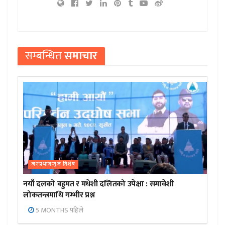
सम्बन्धित
समाचार
जनप्रभाबन्युज विशेष
नयाँ दलको बहुमत र मधेशी दलितको उपेक्षा : समावेशी
लोकतन्त्रमाथि गम्भीर प्रश्न
5 MONTHS पहिले