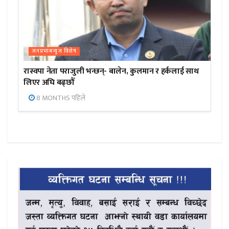
जनप्रभाबन्युज विशेष
रास्वपा नेता पराजुली भन्छन्- बालेन, कुलमान र हर्कलाई साथ
लिएर अघि बढ्छौँ
8 MONTHS पहिले