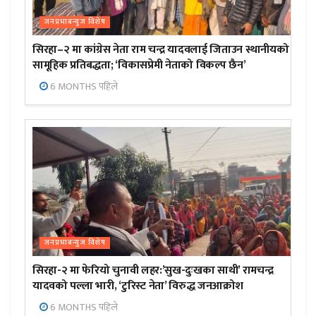
जनप्रभाबन्युज विशेष
सिरहा–२ मा कांग्रेस नेता राम चन्द्र यादवलाई जिताउन स्थानीयको
सामूहिक प्रतिबद्धता; ‘विकासप्रेमी नेताको विकल्प छैन’
6 MONTHS पहिले
जनप्रभाबन्युज विशेष
सिरहा-२ मा फेरियो चुनावी लहर:’सुख-दुःखका साथी’ रामचन्द्र
यादवको पल्ला भारी, ‘टुरिस्ट नेता’ विरुद्ध जनआक्रोश
6 MONTHS पहिले