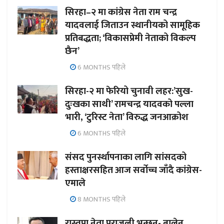
सिरहा–२ मा कांग्रेस नेता राम चन्द्र
यादवलाई जिताउन स्थानीयको सामूहिक
प्रतिबद्धता; ‘विकासप्रेमी नेताको विकल्प
छैन’
6 MONTHS पहिले
सिरहा-२ मा फेरियो चुनावी लहर:’सुख-
दुःखका साथी’ रामचन्द्र यादवको पल्ला
भारी, ‘टुरिस्ट नेता’ विरुद्ध जनआक्रोश
6 MONTHS पहिले
संसद पुनर्स्थापनाका लागि सांसदको
हस्ताक्षरसहित आज सर्वोच्च जाँदै कांग्रेस-
एमाले
8 MONTHS पहिले
रास्वपा नेता पराजुली भन्छन्- बालेन,