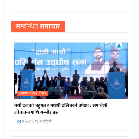
सम्बन्धित
समाचार
जनप्रभाबन्युज विशेष
नयाँ दलको बहुमत र मधेशी दलितको उपेक्षा : समावेशी
लोकतन्त्रमाथि गम्भीर प्रश्न
5 MONTHS पहिले