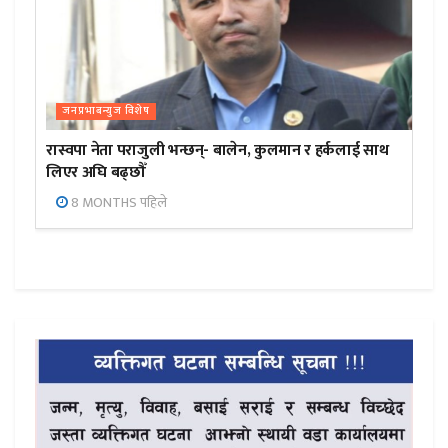
जनप्रभाबन्युज विशेष
रास्वपा नेता पराजुली भन्छन्- बालेन, कुलमान र हर्कलाई साथ
लिएर अघि बढ्छौँ
8 MONTHS पहिले