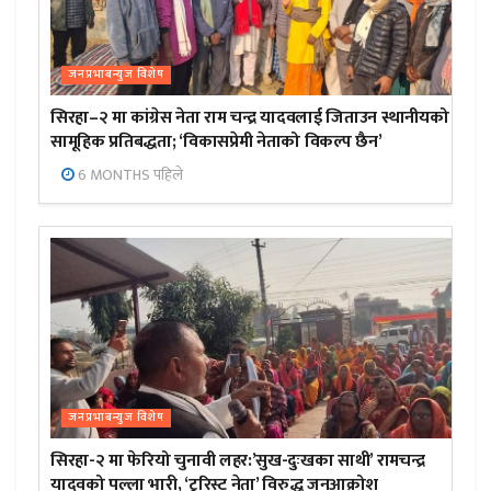
जनप्रभाबन्युज विशेष
सिरहा–२ मा कांग्रेस नेता राम चन्द्र यादवलाई जिताउन स्थानीयको
सामूहिक प्रतिबद्धता; ‘विकासप्रेमी नेताको विकल्प छैन’
6 MONTHS पहिले
जनप्रभाबन्युज विशेष
सिरहा-२ मा फेरियो चुनावी लहर:’सुख-दुःखका साथी’ रामचन्द्र
यादवको पल्ला भारी, ‘टुरिस्ट नेता’ विरुद्ध जनआक्रोश