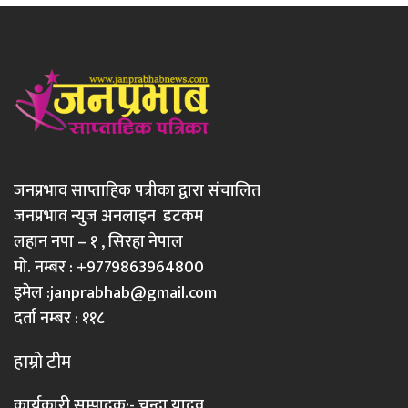
जनप्रभाव साप्ताहिक पत्रीका द्वारा संचालित
जनप्रभाव न्युज अनलाइन डटकम
लहान नपा – १ , सिरहा नेपाल
मो. नम्बर : +9779863964800
इमेल :
janprabhab@gmail.com
दर्ता नम्बर : ११८
हाम्रो टीम
कार्यकारी सम्पादक:- चन्दा यादव