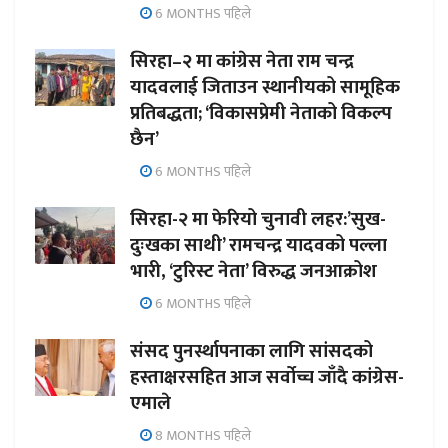
6 MONTHS पहिले
सिरहा–२ मा कांग्रेस नेता राम चन्द्र
यादवलाई जिताउन स्थानीयको सामूहिक
प्रतिबद्धता; ‘विकासप्रेमी नेताको विकल्प
छैन’
6 MONTHS पहिले
सिरहा-२ मा फेरियो चुनावी लहर:’सुख-
दुःखका साथी’ रामचन्द्र यादवको पल्ला
भारी, ‘टुरिस्ट नेता’ विरुद्ध जनआक्रोश
6 MONTHS पहिले
संसद पुनर्स्थापनाका लागि सांसदको
हस्ताक्षरसहित आज सर्वोच्च जाँदै कांग्रेस-
एमाले
8 MONTHS पहिले