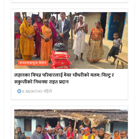
जनप्रभाबन्युज विशेष
लहानका विपन्न परिवारलाई मेयर चौधरीको मलम: विल्टु र
सकुन्तीको निधनमा राहत प्रदान
6 MONTHS पहिले