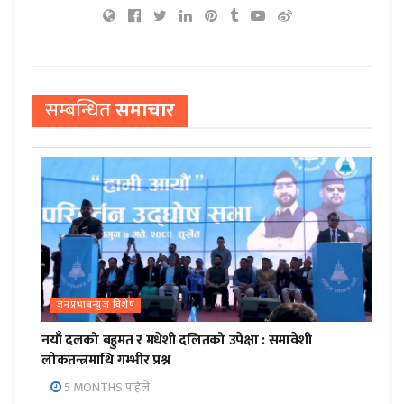
सम्बन्धित
समाचार
जनप्रभाबन्युज विशेष
नयाँ दलको बहुमत र मधेशी दलितको उपेक्षा : समावेशी
लोकतन्त्रमाथि गम्भीर प्रश्न
5 MONTHS पहिले