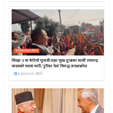
जनप्रभाबन्युज विशेष
सिरहा-२ मा फेरियो चुनावी लहर:’सुख-दुःखका साथी’ रामचन्द्र
यादवको पल्ला भारी, ‘टुरिस्ट नेता’ विरुद्ध जनआक्रोश
6 MONTHS पहिले