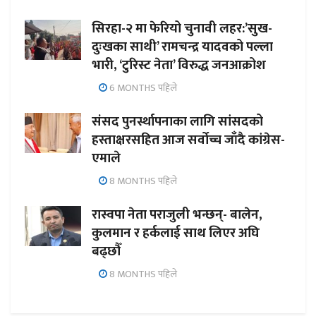
सिरहा-२ मा फेरियो चुनावी लहर:’सुख-
दुःखका साथी’ रामचन्द्र यादवको पल्ला
भारी, ‘टुरिस्ट नेता’ विरुद्ध जनआक्रोश
6 MONTHS पहिले
संसद पुनर्स्थापनाका लागि सांसदको
हस्ताक्षरसहित आज सर्वोच्च जाँदै कांग्रेस-
एमाले
8 MONTHS पहिले
रास्वपा नेता पराजुली भन्छन्- बालेन,
कुलमान र हर्कलाई साथ लिएर अघि
बढ्छौँ
8 MONTHS पहिले