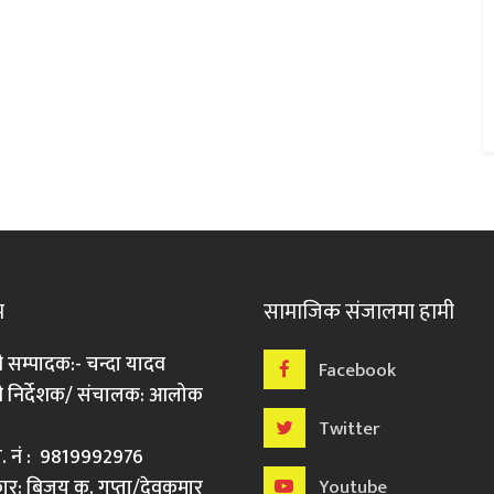
म
सामाजिक संजालमा हामी
ी सम्पादक:- चन्दा यादव
Facebook
री निर्देशक/ संचालक: आलोक
Twitter
मो. नं : 9819992976
र: बिजय कु. गुप्ता/देवकुमार
Youtube