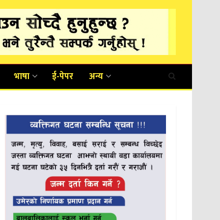
भाषा
ई-पेपर
अन्य