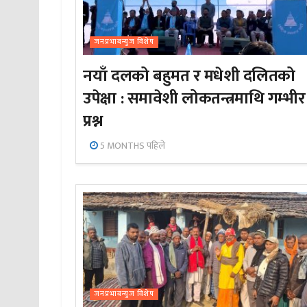
जनप्रभाबन्युज विशेष
नयाँ दलको बहुमत र मधेशी दलितको
उपेक्षा : समावेशी लोकतन्त्रमाथि गम्भीर
प्रश्न
5 MONTHS पहिले
जनप्रभाबन्युज विशेष