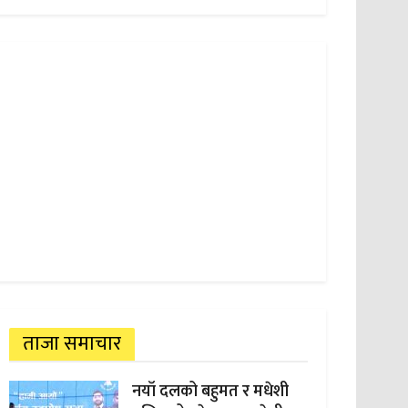
ताजा समाचार
नयाँ दलको बहुमत र मधेशी