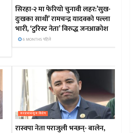
सिरहा-२ मा फेरियो चुनावी लहर:’सुख-
दुःखका साथी’ रामचन्द्र यादवको पल्ला
भारी, ‘टुरिस्ट नेता’ विरुद्ध जनआक्रोश
6 MONTHS पहिले
जनप्रभाबन्युज विशेष
रास्वपा नेता पराजुली भन्छन्- बालेन,