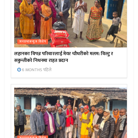
जनप्रभाबन्युज विशेष
लहानका विपन्न परिवारलाई मेयर चौधरीको मलम: विल्टु र
सकुन्तीको निधनमा राहत प्रदान
6 MONTHS पहिले
जनप्रभाबन्युज विशेष