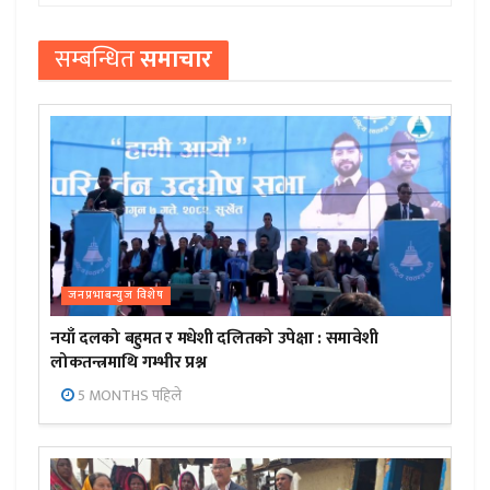
सम्बन्धित
समाचार
जनप्रभाबन्युज विशेष
नयाँ दलको बहुमत र मधेशी दलितको उपेक्षा : समावेशी
लोकतन्त्रमाथि गम्भीर प्रश्न
5 MONTHS पहिले