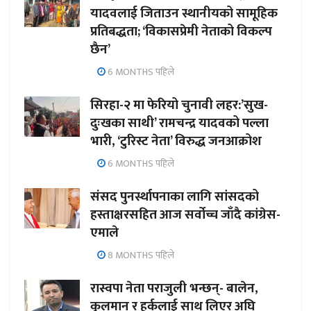
यादवलाई जिताउन स्थानीयको सामूहिक
प्रतिबद्धता; ‘विकासप्रेमी नेताको विकल्प
छैन’
6 MONTHS पहिले
सिरहा-२ मा फेरियो चुनावी लहर:’सुख-
दुःखका साथी’ रामचन्द्र यादवको पल्ला
भारी, ‘टुरिस्ट नेता’ विरुद्ध जनआक्रोश
6 MONTHS पहिले
संसद पुनर्स्थापनाका लागि सांसदको
हस्ताक्षरसहित आज सर्वोच्च जाँदै कांग्रेस-
एमाले
8 MONTHS पहिले
रास्वपा नेता पराजुली भन्छन्- बालेन,
कुलमान र हर्कलाई साथ लिएर अघि