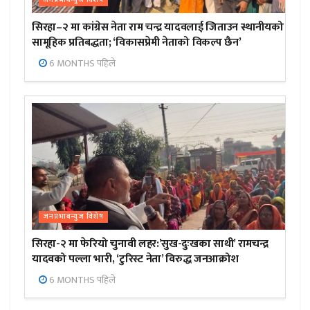
सिरहा–२ मा कांग्रेस नेता राम चन्द्र यादवलाई जिताउन स्थानीयको
सामूहिक प्रतिबद्धता; ‘विकासप्रेमी नेताको विकल्प छैन’
6 MONTHS पहिले
जनप्रभाबन्युज विशेष
सिरहा-२ मा फेरियो चुनावी लहर:’सुख-दुःखका साथी’ रामचन्द्र
यादवको पल्ला भारी, ‘टुरिस्ट नेता’ विरुद्ध जनआक्रोश
6 MONTHS पहिले