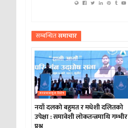
सम्बन्धित
समाचार
जनप्रभाबन्युज विशेष
नयाँ दलको बहुमत र मधेशी दलितको
उपेक्षा : समावेशी लोकतन्त्रमाथि गम्भीर
प्रश्न