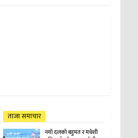
ताजा समाचार
नयाँ दलको बहुमत र मधेशी