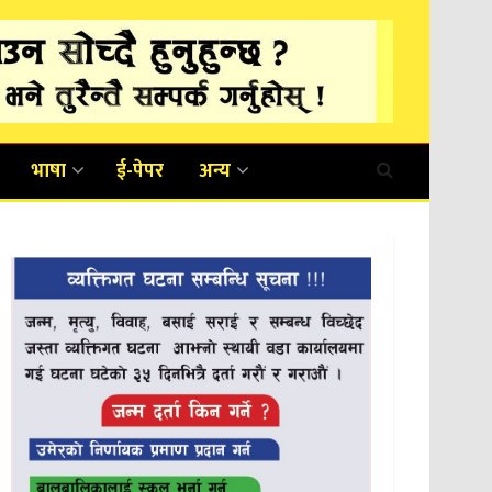
भाषा
ई-पेपर
अन्य