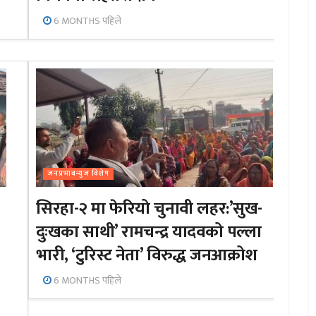
6 MONTHS पहिले
जनप्रभाबन्युज विशेष
सिरहा-२ मा फेरियो चुनावी लहर:’सुख-
दुःखका साथी’ रामचन्द्र यादवको पल्ला
भारी, ‘टुरिस्ट नेता’ विरुद्ध जनआक्रोश
6 MONTHS पहिले