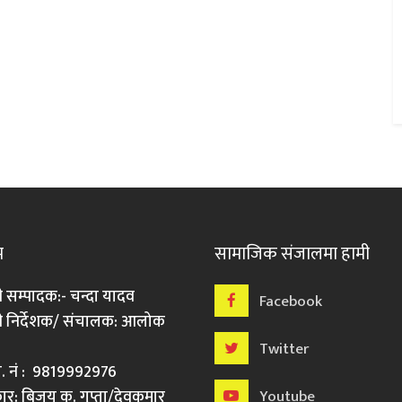
म
सामाजिक संजालमा हामी
ी सम्पादक:- चन्दा यादव
Facebook
री निर्देशक/ संचालक: आलोक
Twitter
मो. नं : 9819992976
र: बिजय कु. गुप्ता/देवकुमार
Youtube