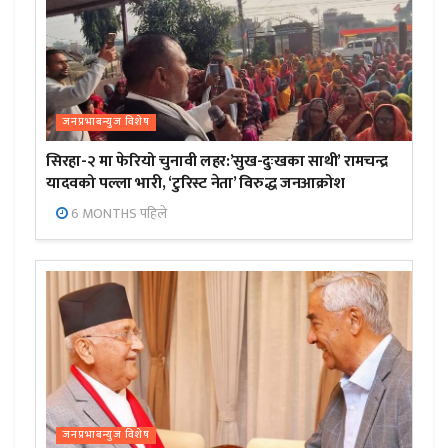
जनप्रभाबन्युज विशेष
सिरहा-२ मा फेरियो चुनावी लहर:’सुख-दुःखका साथी’ रामचन्द्र
यादवको पल्ला भारी, ‘टुरिस्ट नेता’ विरुद्ध जनआक्रोश
6 MONTHS पहिले
जनप्रभाबन्युज विशेष