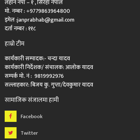
लहान नपा – १ , सिरहा नेपाल
मो. नम्बर : +9779863964800
इमेल :
janprabhab@gmail.com
दर्ता नम्बर : ११८
हाम्रो टीम
कार्यकारी सम्पादक:- चन्दा यादव
कार्यकारी निर्देशक/ संचालक: आलोक यादव
सम्पर्क मो. नं : 9819992976
सल्लाहकार: बिजय कु. गुप्ता/देवकुमार यादव
सामाजिक संजालमा हामी
Facebook
Twitter