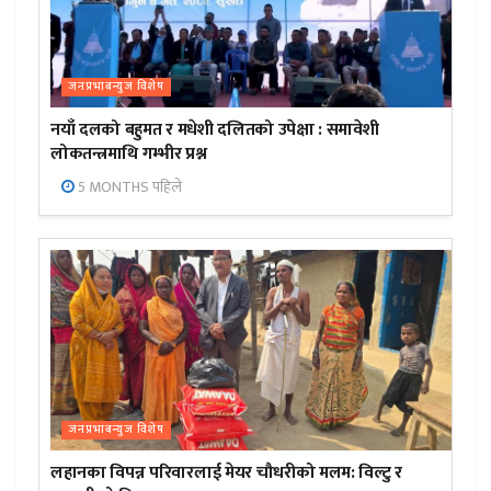
जनप्रभाबन्युज विशेष
नयाँ दलको बहुमत र मधेशी दलितको उपेक्षा : समावेशी
लोकतन्त्रमाथि गम्भीर प्रश्न
5 MONTHS पहिले
जनप्रभाबन्युज विशेष
लहानका विपन्न परिवारलाई मेयर चौधरीको मलम: विल्टु र