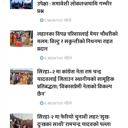
उपेक्षा : समावेशी लोकतन्त्रमाथि गम्भीर
प्रश्न
5 MONTHS पहिले
लहानका विपन्न परिवारलाई मेयर चौधरीको
मलम: विल्टु र सकुन्तीको निधनमा राहत
प्रदान
6 MONTHS पहिले
सिरहा–२ मा कांग्रेस नेता राम चन्द्र
यादवलाई जिताउन स्थानीयको सामूहिक
प्रतिबद्धता; ‘विकासप्रेमी नेताको विकल्प
छैन’
6 MONTHS पहिले
सिरहा-२ मा फेरियो चुनावी लहर:’सुख-
दुःखका साथी’ रामचन्द्र यादवको पल्ला