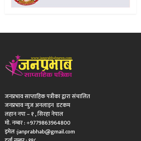
जनप्रभाव साप्ताहिक पत्रीका द्वारा संचालित
जनप्रभाव न्युज अनलाइन डटकम
लहान नपा – १ , सिरहा नेपाल
मो. नम्बर : +9779863964800
इमेल :
janprabhab@gmail.com
दर्ता नम्बर : ११८