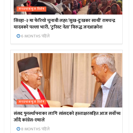
जनप्रभाबन्युज विशेष
सिरहा-२ मा फेरियो चुनावी लहर:’सुख-दुःखका साथी’ रामचन्द्र
यादवको पल्ला भारी, ‘टुरिस्ट नेता’ विरुद्ध जनआक्रोश
6 MONTHS पहिले
जनप्रभाबन्युज विशेष
संसद पुनर्स्थापनाका लागि सांसदको हस्ताक्षरसहित आज सर्वोच्च
जाँदै कांग्रेस-एमाले
8 MONTHS पहिले