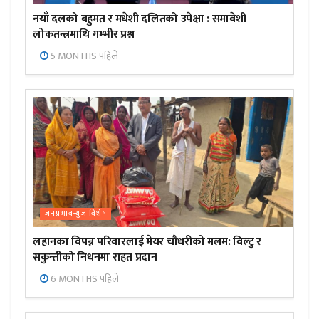
नयाँ दलको बहुमत र मधेशी दलितको उपेक्षा : समावेशी
लोकतन्त्रमाथि गम्भीर प्रश्न
5 MONTHS पहिले
जनप्रभाबन्युज विशेष
लहानका विपन्न परिवारलाई मेयर चौधरीको मलम: विल्टु र
सकुन्तीको निधनमा राहत प्रदान
6 MONTHS पहिले