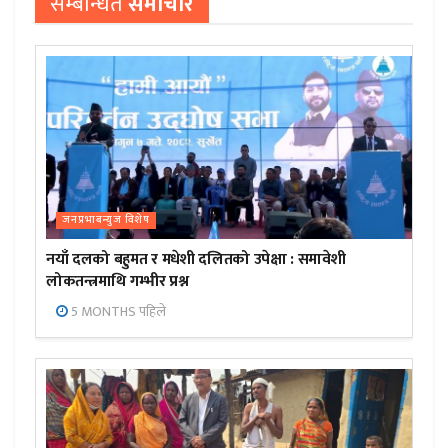
सम्बन्धित
समाचार
जनप्रभाबन्युज विशेष
नयाँ दलको बहुमत र मधेशी दलितको उपेक्षा : समावेशी
लोकतन्त्रमाथि गम्भीर प्रश्न
5 MONTHS पहिले