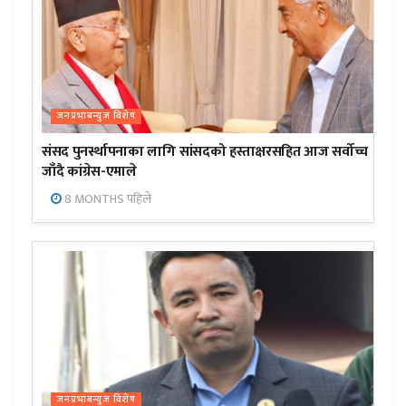
जनप्रभाबन्युज विशेष
संसद पुनर्स्थापनाका लागि सांसदको हस्ताक्षरसहित आज सर्वोच्च
जाँदै कांग्रेस-एमाले
8 MONTHS पहिले
जनप्रभाबन्युज विशेष