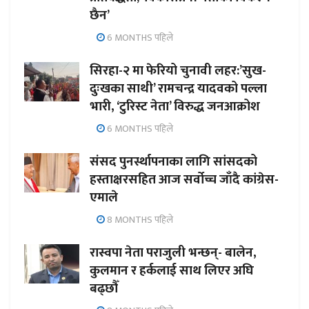
छैन’
6 MONTHS पहिले
सिरहा-२ मा फेरियो चुनावी लहर:’सुख-
दुःखका साथी’ रामचन्द्र यादवको पल्ला
भारी, ‘टुरिस्ट नेता’ विरुद्ध जनआक्रोश
6 MONTHS पहिले
संसद पुनर्स्थापनाका लागि सांसदको
हस्ताक्षरसहित आज सर्वोच्च जाँदै कांग्रेस-
एमाले
8 MONTHS पहिले
रास्वपा नेता पराजुली भन्छन्- बालेन,
कुलमान र हर्कलाई साथ लिएर अघि
बढ्छौँ