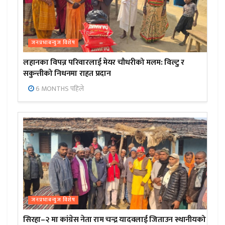
जनप्रभाबन्युज विशेष
लहानका विपन्न परिवारलाई मेयर चौधरीको मलम: विल्टु र
सकुन्तीको निधनमा राहत प्रदान
6 MONTHS पहिले
जनप्रभाबन्युज विशेष
सिरहा–२ मा कांग्रेस नेता राम चन्द्र यादवलाई जिताउन स्थानीयको