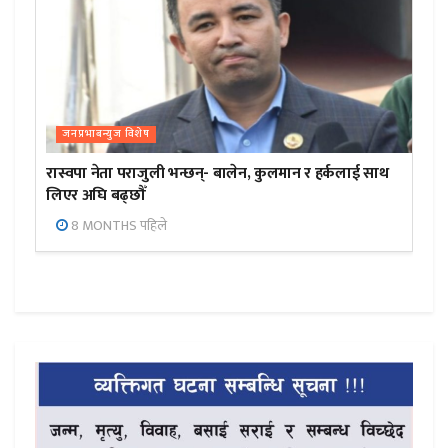
जनप्रभाबन्युज विशेष
रास्वपा नेता पराजुली भन्छन्- बालेन, कुलमान र हर्कलाई साथ
लिएर अघि बढ्छौँ
8 MONTHS पहिले