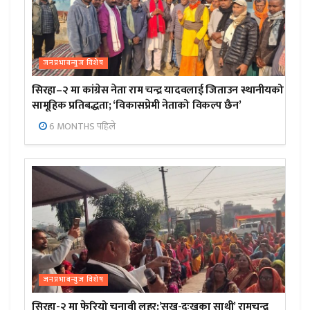
जनप्रभाबन्युज विशेष
सिरहा–२ मा कांग्रेस नेता राम चन्द्र यादवलाई जिताउन स्थानीयको
सामूहिक प्रतिबद्धता; ‘विकासप्रेमी नेताको विकल्प छैन’
6 MONTHS पहिले
जनप्रभाबन्युज विशेष
सिरहा-२ मा फेरियो चुनावी लहर:’सुख-दुःखका साथी’ रामचन्द्र