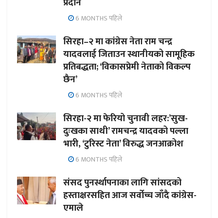
प्रदान
6 MONTHS पहिले
सिरहा–२ मा कांग्रेस नेता राम चन्द्र
यादवलाई जिताउन स्थानीयको सामूहिक
प्रतिबद्धता; ‘विकासप्रेमी नेताको विकल्प
छैन’
6 MONTHS पहिले
सिरहा-२ मा फेरियो चुनावी लहर:’सुख-
दुःखका साथी’ रामचन्द्र यादवको पल्ला
भारी, ‘टुरिस्ट नेता’ विरुद्ध जनआक्रोश
6 MONTHS पहिले
संसद पुनर्स्थापनाका लागि सांसदको
हस्ताक्षरसहित आज सर्वोच्च जाँदै कांग्रेस-
एमाले