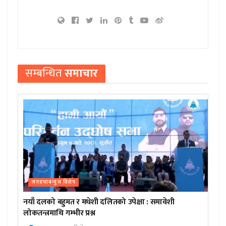
सम्बन्धित
समाचार
जनप्रभाबन्युज विशेष
नयाँ दलको बहुमत र मधेशी दलितको उपेक्षा : समावेशी
लोकतन्त्रमाथि गम्भीर प्रश्न