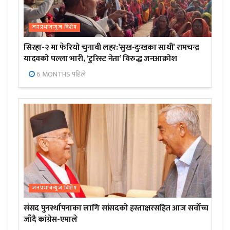
जनप्रभाबन्युज विशेष
सिरहा-२ मा फेरियो चुनावी लहर:’सुख-दुःखका साथी’ रामचन्द्र
यादवको पल्ला भारी, ‘टुरिस्ट नेता’ विरुद्ध जनआक्रोश
6 MONTHS पहिले
जनप्रभाबन्युज विशेष
संसद पुनर्स्थापनाका लागि सांसदको हस्ताक्षरसहित आज सर्वोच्च
जाँदै कांग्रेस-एमाले