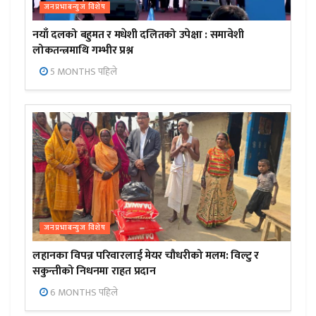
जनप्रभाबन्युज विशेष
नयाँ दलको बहुमत र मधेशी दलितको उपेक्षा : समावेशी
लोकतन्त्रमाथि गम्भीर प्रश्न
5 MONTHS पहिले
जनप्रभाबन्युज विशेष
लहानका विपन्न परिवारलाई मेयर चौधरीको मलम: विल्टु र
सकुन्तीको निधनमा राहत प्रदान
6 MONTHS पहिले