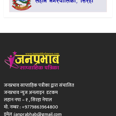
जनप्रभाव साप्ताहिक पत्रीका द्वारा संचालित
जनप्रभाव न्युज अनलाइन डटकम
लहान नपा – १ , सिरहा नेपाल
मो. नम्बर : +9779863964800
इमेल :
janprabhab@gmail.com