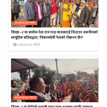
जनप्रभाबन्युज विशेष
सिरहा–२ मा कांग्रेस नेता राम चन्द्र यादवलाई जिताउन स्थानीयको
सामूहिक प्रतिबद्धता; ‘विकासप्रेमी नेताको विकल्प छैन’
6 MONTHS पहिले
जनप्रभाबन्युज विशेष