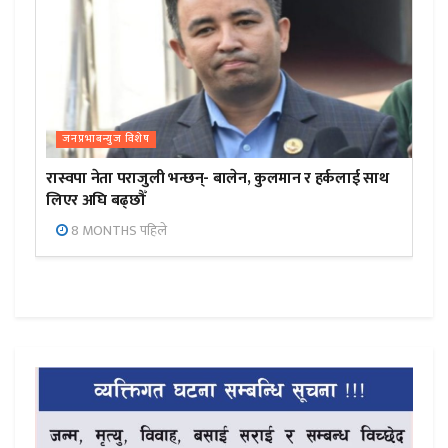
जनप्रभाबन्युज विशेष
रास्वपा नेता पराजुली भन्छन्- बालेन, कुलमान र हर्कलाई साथ
लिएर अघि बढ्छौँ
8 MONTHS पहिले