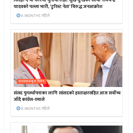
सिरहा-२ मा फेरियो चुनावी लहर:’सुख-दुःखका साथी’ रामचन्द्र
यादवको पल्ला भारी, ‘टुरिस्ट नेता’ विरुद्ध जनआक्रोश
6 MONTHS पहिले
जनप्रभाबन्युज विशेष
संसद पुनर्स्थापनाका लागि सांसदको हस्ताक्षरसहित आज सर्वोच्च
जाँदै कांग्रेस-एमाले
8 MONTHS पहिले