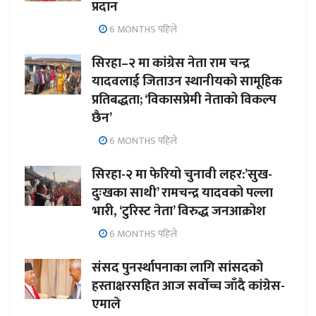
प्रदान
6 MONTHS पहिले
सिरहा–२ मा कांग्रेस नेता राम चन्द्र
यादवलाई जिताउन स्थानीयको सामूहिक
प्रतिबद्धता; ‘विकासप्रेमी नेताको विकल्प
छैन’
6 MONTHS पहिले
सिरहा-२ मा फेरियो चुनावी लहर:’सुख-
दुःखका साथी’ रामचन्द्र यादवको पल्ला
भारी, ‘टुरिस्ट नेता’ विरुद्ध जनआक्रोश
6 MONTHS पहिले
संसद पुनर्स्थापनाका लागि सांसदको
हस्ताक्षरसहित आज सर्वोच्च जाँदै कांग्रेस-
एमाले