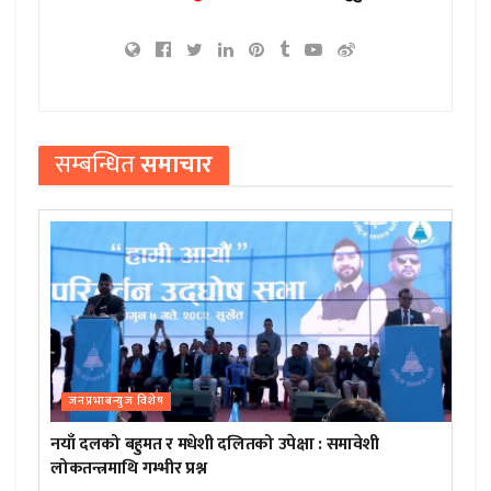
सम्बन्धित
समाचार
जनप्रभाबन्युज विशेष
नयाँ दलको बहुमत र मधेशी दलितको उपेक्षा : समावेशी
लोकतन्त्रमाथि गम्भीर प्रश्न