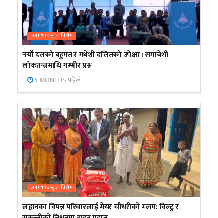
जनप्रभाबन्युज विशेष
नयाँ दलको बहुमत र मधेशी दलितको उपेक्षा : समावेशी
लोकतन्त्रमाथि गम्भीर प्रश्न
5 MONTHS पहिले
जनप्रभाबन्युज विशेष
लहानका विपन्न परिवारलाई मेयर चौधरीको मलम: विल्टु र
सकुन्तीको निधनमा राहत प्रदान