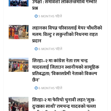
उपेक्षा : समावेशी लोकतन्त्रमाथि गम्भीर
प्रश्न
5 MONTHS पहिले
लहानका विपन्न परिवारलाई मेयर चौधरीको
मलम: विल्टु र सकुन्तीको निधनमा राहत
प्रदान
6 MONTHS पहिले
सिरहा–२ मा कांग्रेस नेता राम चन्द्र
यादवलाई जिताउन स्थानीयको सामूहिक
प्रतिबद्धता; ‘विकासप्रेमी नेताको विकल्प
छैन’
6 MONTHS पहिले
सिरहा-२ मा फेरियो चुनावी लहर:’सुख-
दुःखका साथी’ रामचन्द्र यादवको पल्ला