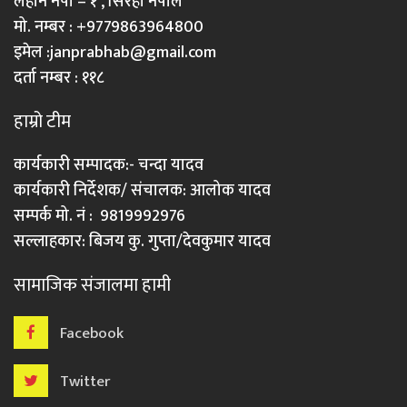
लहान नपा – १ , सिरहा नेपाल
मो. नम्बर : +9779863964800
इमेल :
janprabhab@gmail.com
दर्ता नम्बर : ११८
हाम्रो टीम
कार्यकारी सम्पादक:- चन्दा यादव
कार्यकारी निर्देशक/ संचालक: आलोक यादव
सम्पर्क मो. नं : 9819992976
सल्लाहकार: बिजय कु. गुप्ता/देवकुमार यादव
सामाजिक संजालमा हामी
Facebook
Twitter