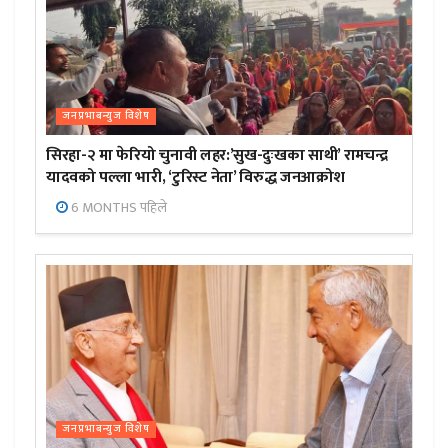
जनप्रभाबन्युज विशेष
सिरहा-२ मा फेरियो चुनावी लहर:’सुख-दुःखका साथी’ रामचन्द्र
यादवको पल्ला भारी, ‘टुरिस्ट नेता’ विरुद्ध जनआक्रोश
6 MONTHS पहिले
जनप्रभाबन्युज विशेष