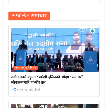
सम्बन्धित
समाचार
जनप्रभाबन्युज विशेष
नयाँ दलको बहुमत र मधेशी दलितको उपेक्षा : समावेशी
लोकतन्त्रमाथि गम्भीर प्रश्न
5 MONTHS पहिले