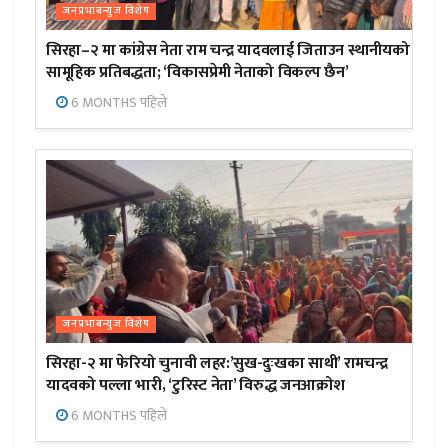
जनप्रभाबन्युज विशेष
सिरहा–२ मा कांग्रेस नेता राम चन्द्र यादवलाई जिताउन स्थानीयको
सामूहिक प्रतिबद्धता; ‘विकासप्रेमी नेताको विकल्प छैन’
6 MONTHS पहिले
जनप्रभाबन्युज विशेष
सिरहा-२ मा फेरियो चुनावी लहर:’सुख-दुःखका साथी’ रामचन्द्र
यादवको पल्ला भारी, ‘टुरिस्ट नेता’ विरुद्ध जनआक्रोश
6 MONTHS पहिले