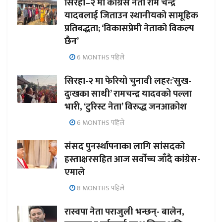
सिरहा–२ मा कांग्रेस नेता राम चन्द्र
यादवलाई जिताउन स्थानीयको सामूहिक
प्रतिबद्धता; ‘विकासप्रेमी नेताको विकल्प
छैन’
6 MONTHS पहिले
सिरहा-२ मा फेरियो चुनावी लहर:’सुख-
दुःखका साथी’ रामचन्द्र यादवको पल्ला
भारी, ‘टुरिस्ट नेता’ विरुद्ध जनआक्रोश
6 MONTHS पहिले
संसद पुनर्स्थापनाका लागि सांसदको
हस्ताक्षरसहित आज सर्वोच्च जाँदै कांग्रेस-
एमाले
8 MONTHS पहिले
रास्वपा नेता पराजुली भन्छन्- बालेन,