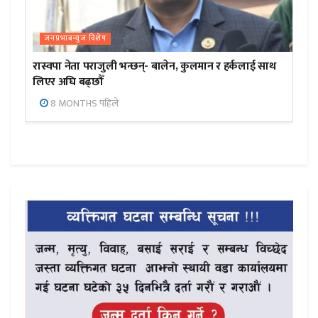
जनप्रभाबन्युज विशेष
रास्वपा नेता पराजुली भन्छन्- बालेन, कुलमान र हर्कलाई साथ
लिएर अघि बढ्छौँ
8 MONTHS पहिले