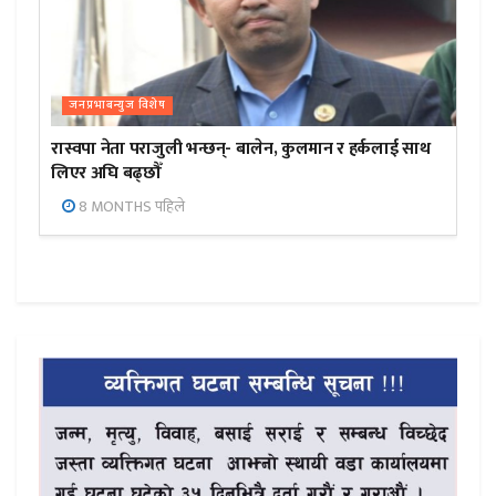
जनप्रभाबन्युज विशेष
रास्वपा नेता पराजुली भन्छन्- बालेन, कुलमान र हर्कलाई साथ
लिएर अघि बढ्छौँ
8 MONTHS पहिले