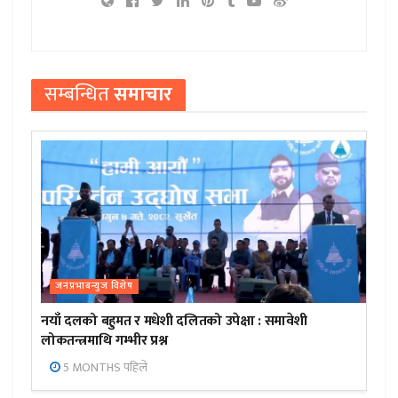
सम्बन्धित
समाचार
जनप्रभाबन्युज विशेष
नयाँ दलको बहुमत र मधेशी दलितको उपेक्षा : समावेशी
लोकतन्त्रमाथि गम्भीर प्रश्न
5 MONTHS पहिले