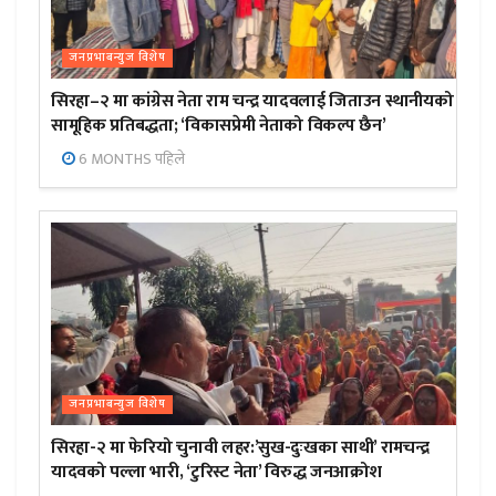
जनप्रभाबन्युज विशेष
सिरहा–२ मा कांग्रेस नेता राम चन्द्र यादवलाई जिताउन स्थानीयको
सामूहिक प्रतिबद्धता; ‘विकासप्रेमी नेताको विकल्प छैन’
6 MONTHS पहिले
जनप्रभाबन्युज विशेष
सिरहा-२ मा फेरियो चुनावी लहर:’सुख-दुःखका साथी’ रामचन्द्र
यादवको पल्ला भारी, ‘टुरिस्ट नेता’ विरुद्ध जनआक्रोश