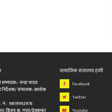
म
सामाजिक संजालमा हामी
ी सम्पादक:- चन्दा यादव
Facebook
री निर्देशक/ संचालक: आलोक
Twitter
मो. नं : 9819992976
र: बिजय कु. गुप्ता/देवकुमार
Youtube