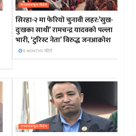
जनप्रभाबन्युज विशेष
सिरहा-२ मा फेरियो चुनावी लहर:’सुख-
दुःखका साथी’ रामचन्द्र यादवको पल्ला
भारी, ‘टुरिस्ट नेता’ विरुद्ध जनआक्रोश
6 MONTHS पहिले
जनप्रभाबन्युज विशेष