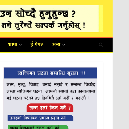
भाषा
ई-पेपर
अन्य