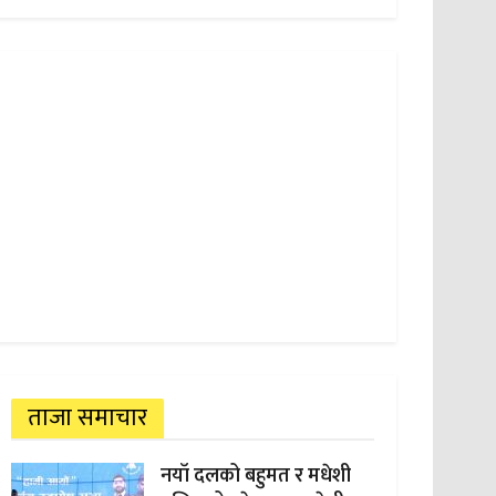
ताजा समाचार
नयाँ दलको बहुमत र मधेशी