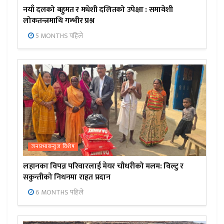
नयाँ दलको बहुमत र मधेशी दलितको उपेक्षा : समावेशी
लोकतन्त्रमाथि गम्भीर प्रश्न
5 MONTHS पहिले
जनप्रभाबन्युज विशेष
लहानका विपन्न परिवारलाई मेयर चौधरीको मलम: विल्टु र
सकुन्तीको निधनमा राहत प्रदान
6 MONTHS पहिले