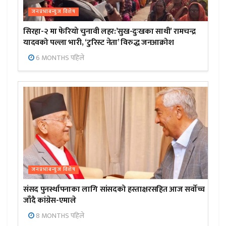
जनप्रभाबन्युज विशेष
सिरहा-२ मा फेरियो चुनावी लहर:’सुख-दुःखका साथी’ रामचन्द्र
यादवको पल्ला भारी, ‘टुरिस्ट नेता’ विरुद्ध जनआक्रोश
6 MONTHS पहिले
जनप्रभाबन्युज विशेष
संसद पुनर्स्थापनाका लागि सांसदको हस्ताक्षरसहित आज सर्वोच्च
जाँदै कांग्रेस-एमाले
8 MONTHS पहिले