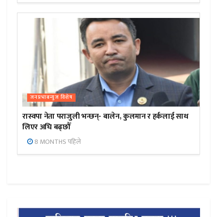
जनप्रभाबन्युज विशेष
रास्वपा नेता पराजुली भन्छन्- बालेन, कुलमान र हर्कलाई साथ
लिएर अघि बढ्छौँ
8 MONTHS पहिले