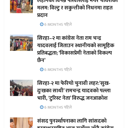
लहानका विपन्न परिवारलाई मेयर चौधरीको
मलम: विल्टु र सकुन्तीको निधनमा राहत
प्रदान
6 MONTHS पहिले
सिरहा–२ मा कांग्रेस नेता राम चन्द्र
यादवलाई जिताउन स्थानीयको सामूहिक
प्रतिबद्धता; ‘विकासप्रेमी नेताको विकल्प
छैन’
6 MONTHS पहिले
सिरहा-२ मा फेरियो चुनावी लहर:’सुख-
दुःखका साथी’ रामचन्द्र यादवको पल्ला
भारी, ‘टुरिस्ट नेता’ विरुद्ध जनआक्रोश
6 MONTHS पहिले
संसद पुनर्स्थापनाका लागि सांसदको