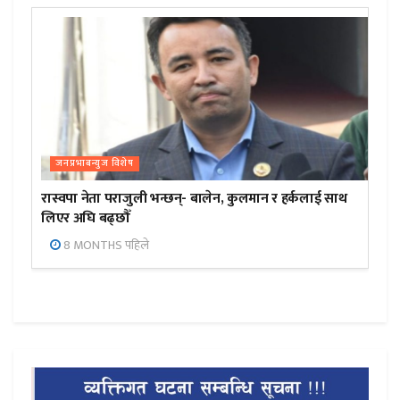
जनप्रभाबन्युज विशेष
रास्वपा नेता पराजुली भन्छन्- बालेन, कुलमान र हर्कलाई साथ
लिएर अघि बढ्छौँ
8 MONTHS पहिले