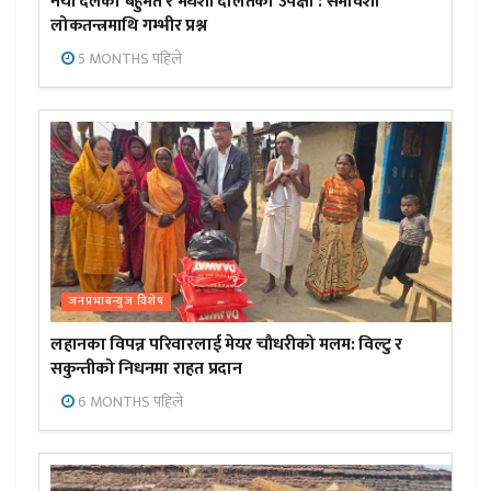
नयाँ दलको बहुमत र मधेशी दलितको उपेक्षा : समावेशी
लोकतन्त्रमाथि गम्भीर प्रश्न
5 MONTHS पहिले
जनप्रभाबन्युज विशेष
लहानका विपन्न परिवारलाई मेयर चौधरीको मलम: विल्टु र
सकुन्तीको निधनमा राहत प्रदान
6 MONTHS पहिले