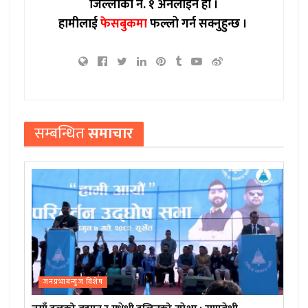
जिल्लाको नं. १ अनलाइन हो ।
हामीलाई
फेसबुकमा
फल्लो गर्न सक्नुहुन्छ ।
सम्बन्धित
समाचार
जनप्रभाबन्युज विशेष