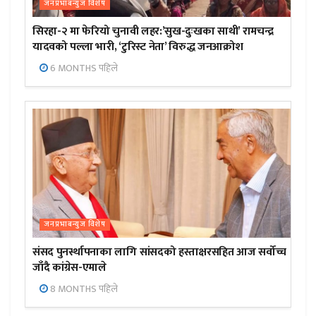
जनप्रभाबन्युज विशेष
सिरहा-२ मा फेरियो चुनावी लहर:’सुख-दुःखका साथी’ रामचन्द्र
यादवको पल्ला भारी, ‘टुरिस्ट नेता’ विरुद्ध जनआक्रोश
6 MONTHS पहिले
जनप्रभाबन्युज विशेष
संसद पुनर्स्थापनाका लागि सांसदको हस्ताक्षरसहित आज सर्वोच्च
जाँदै कांग्रेस-एमाले
8 MONTHS पहिले