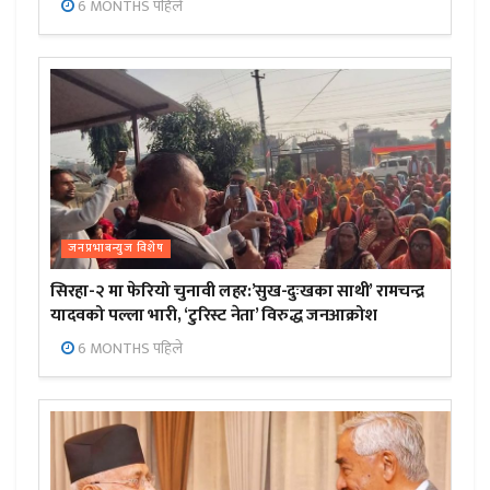
6 MONTHS पहिले
जनप्रभाबन्युज विशेष
सिरहा-२ मा फेरियो चुनावी लहर:’सुख-दुःखका साथी’ रामचन्द्र
यादवको पल्ला भारी, ‘टुरिस्ट नेता’ विरुद्ध जनआक्रोश
6 MONTHS पहिले