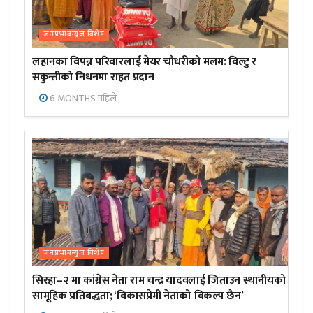
जनप्रभाबन्युज विशेष
लहानका विपन्न परिवारलाई मेयर चौधरीको मलम: विल्टु र
सकुन्तीको निधनमा राहत प्रदान
6 MONTHS पहिले
जनप्रभाबन्युज विशेष
सिरहा–२ मा कांग्रेस नेता राम चन्द्र यादवलाई जिताउन स्थानीयको
सामूहिक प्रतिबद्धता; ‘विकासप्रेमी नेताको विकल्प छैन’