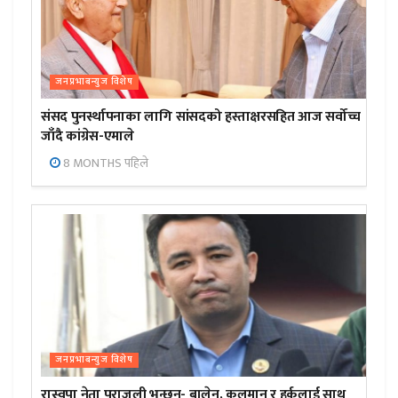
जनप्रभाबन्युज विशेष
संसद पुनर्स्थापनाका लागि सांसदको हस्ताक्षरसहित आज सर्वोच्च
जाँदै कांग्रेस-एमाले
8 MONTHS पहिले
जनप्रभाबन्युज विशेष
रास्वपा नेता पराजुली भन्छन्- बालेन, कुलमान र हर्कलाई साथ