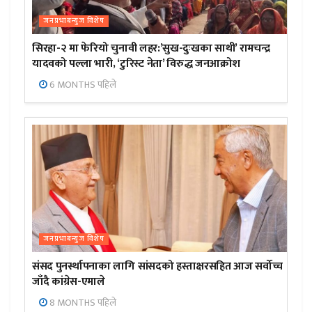
जनप्रभाबन्युज विशेष
सिरहा-२ मा फेरियो चुनावी लहर:’सुख-दुःखका साथी’ रामचन्द्र
यादवको पल्ला भारी, ‘टुरिस्ट नेता’ विरुद्ध जनआक्रोश
6 MONTHS पहिले
जनप्रभाबन्युज विशेष
संसद पुनर्स्थापनाका लागि सांसदको हस्ताक्षरसहित आज सर्वोच्च
जाँदै कांग्रेस-एमाले
8 MONTHS पहिले