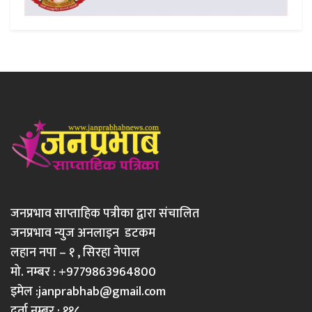
जनप्रभाव साप्ताहिक पत्रीका द्वारा संचालित
जनप्रभाव न्युज अनलाइन डटकम
लहान नपा – १ , सिरहा नेपाल
मो. नम्बर : +9779863964800
इमेल :
janprabhab@gmail.com
दर्ता नम्बर : ११८