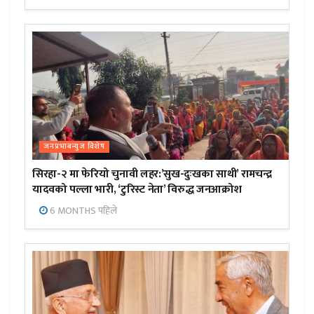
जनप्रभाबन्युज विशेष
सिरहा-२ मा फेरियो चुनावी लहर:’सुख-दुःखका साथी’ रामचन्द्र
यादवको पल्ला भारी, ‘टुरिस्ट नेता’ विरुद्ध जनआक्रोश
6 MONTHS पहिले