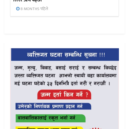
लिएर अघि बढ्छौँ
8 MONTHS पहिले