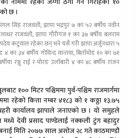
नको नाममा रहेको जग्गा ठगी गर्ने गिरोहका १०
एको छ ।
य मंगल सिंह राजवंशी, झापा भद्रपुर ७ का ५२ बर्षीय नवीन
लिलाधर राजवंशी, झापा गौरीगंज १ का ३७ बर्षीय बलराम
 भुपदेव कटुवाल रहेका छन् भने यसै गरी झापा अर्जुनधारा ५
 ४ का ३४ बर्षीय गोविन्द वान्तवा, बिर्तामोड १० का ७१
 बर्षीया रञ्जु राई र मोरङ उर्लाबारी ४ का ४८ बर्षीय राजन
ुलबाट १०० मिटर पश्चिममा पुर्व-पश्चिम राजमार्गमा
ाममा रहेको कित्ता नम्बर ४१८३ को १ कठ्ठा १३.७५
 प्रहरी कार्यालय झापाले जनाएको छ । यो समुहले
मध्ये देवी प्रसाद पाण्डेलाई नक्कली टुंग बहादुर
 बनाई मिति २०७७ साल असोज २८ गते काठमाण्डौ