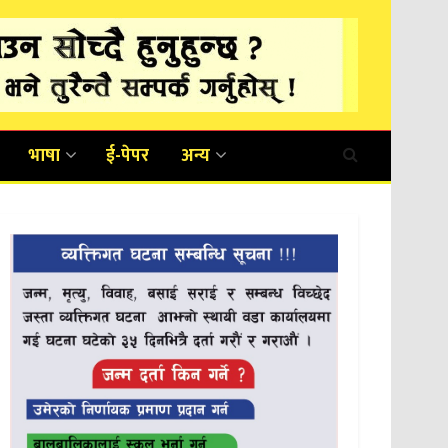
भाषा
ई-पेपर
अन्य