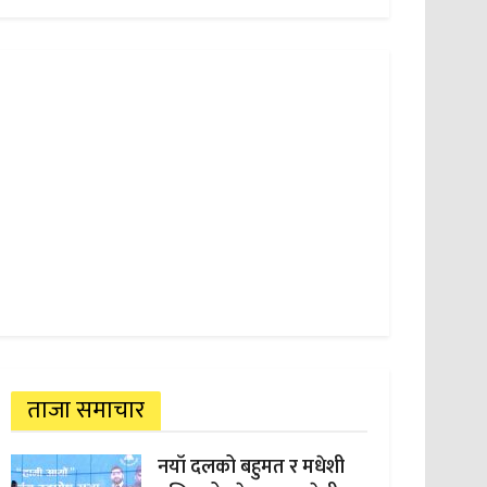
ताजा समाचार
नयाँ दलको बहुमत र मधेशी