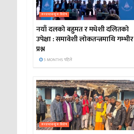
जनप्रभाबन्युज विशेष
नयाँ दलको बहुमत र मधेशी दलितको
उपेक्षा : समावेशी लोकतन्त्रमाथि गम्भीर
प्रश्न
5 MONTHS पहिले
जनप्रभाबन्युज विशेष