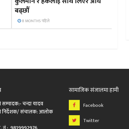
कुलमान र हर्कलाई साथ लिएर अघि
बढ्छौँ
8 MONTHS पहिले
म
सामाजिक संजालमा हामी
ी सम्पादक:- चन्दा यादव
Facebook
री निर्देशक/ संचालक: आलोक
Twitter
मो. नं : 9819992976