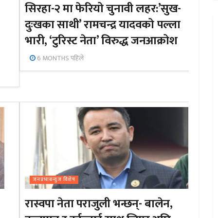
सिरहा-२ मा फेरियो चुनावी लहर:’सुख-
दुःखका साथी’ रामचन्द्र यादवको पल्ला
भारी, ‘टुरिस्ट नेता’ विरुद्ध जनआक्रोश
6 MONTHS पहिले
जनप्रभाबन्युज विशेष
रास्वपा नेता पराजुली भन्छन्- बालेन,